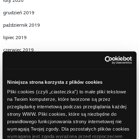
grudzień 2019
październik 2019
lipiec 2019
czerwiec 2019
maj 2019
kwiecień 2019
Niniejsza strona korzysta z plików cookies
grudzień 2018
Pliki cookies (czyli „ciasteczka”) to małe pliki tekstowe
listopad 2018
na Twoim komputerze, które tworzone są przez
przeglądarkę internetową podczas przeglądania każdej
październik 2018
strony WWW. Pliki cookies, które są niezbędne do
prawidłowego funkcjonowania strony internetowej nie
wrzesień 2018
wymagają Twojej zgody. Dla pozostałych plików cookies
sierpień 2018
wymagana jest zgoda wyrażona przed rozpoczęciem