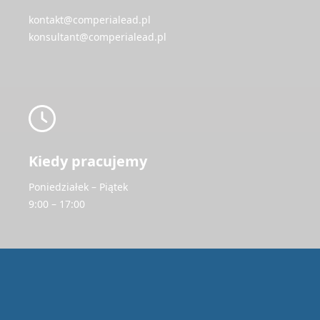
kontakt@comperialead.pl
konsultant@comperialead.pl
Kiedy pracujemy
Poniedziałek – Piątek
9:00 – 17:00