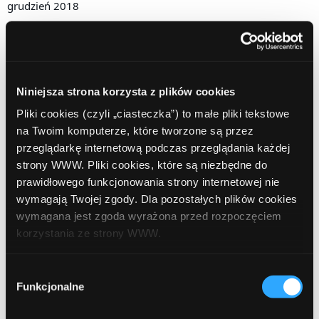
grudzień 2018
listopad 2018
październik 2018
wrzesień 2018
Niniejsza strona korzysta z plików cookies
Pliki cookies (czyli „ciasteczka”) to małe pliki tekstowe
sierpień 2018
na Twoim komputerze, które tworzone są przez
lipiec 2018
przeglądarkę internetową podczas przeglądania każdej
strony WWW. Pliki cookies, które są niezbędne do
czerwiec 2018
prawidłowego funkcjonowania strony internetowej nie
wymagają Twojej zgody. Dla pozostałych plików cookies
marzec 2018
wymagana jest zgoda wyrażona przed rozpoczęciem
luty 2018
korzystania ze strony WWW.
grudzień 2017
W każdej chwili możesz zmienić decyzję dotyczącą
Wybór
formy korzystania z plików cookies. Więcej:
Polityka
Funkcjonalne
zgody
październik 2017
prywatności
.