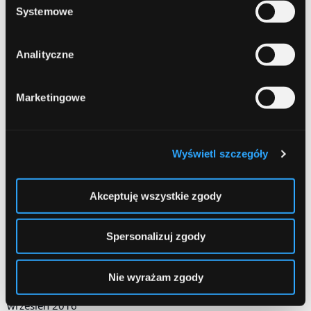
wrzesień 2017
Systemowe
sierpień 2017
Analityczne
czerwiec 2017
maj 2017
Marketingowe
kwiecień 2017
marzec 2017
Wyświetl szczegóły
luty 2017
styczeń 2017
Akceptuję wszystkie zgody
grudzień 2016
Spersonalizuj zgody
listopad 2016
październik 2016
Nie wyrażam zgody
wrzesień 2016