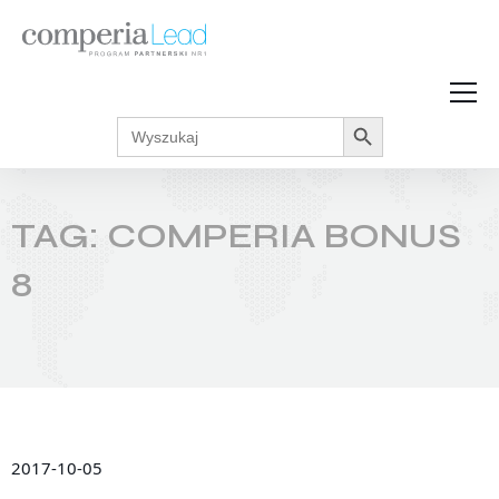
Search Button
Search
Strefa Wiedzy
for:
Zarabiaj w internecie
Podcasty
TAG: COMPERIA BONUS
Akcje promocyjne
Regulaminy
8
2017-10-05