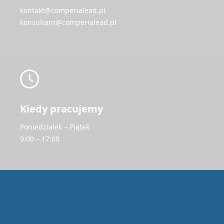
kontakt@comperialead.pl
konsultant@comperialead.pl
Kiedy pracujemy
Poniedziałek – Piątek
9:00 – 17:00