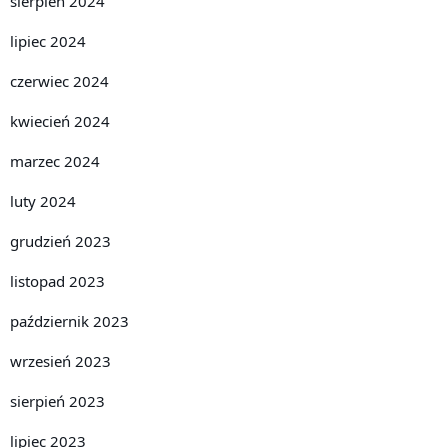
sierpień 2024
lipiec 2024
czerwiec 2024
kwiecień 2024
marzec 2024
luty 2024
grudzień 2023
listopad 2023
październik 2023
wrzesień 2023
sierpień 2023
lipiec 2023