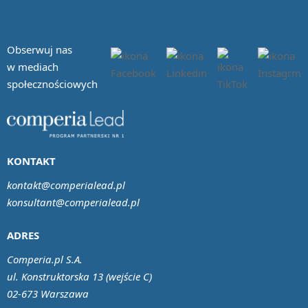
Obserwuj nas
w mediach
społecznościowych
KONTAKT
kontakt@comperialead.pl
konsultant@comperialead.pl
ADRES
Comperia.pl S.A.
ul. Konstruktorska 13 (wejście C)
02-673 Warszawa