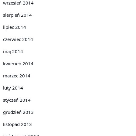
wrzesień 2014
sierpień 2014
lipiec 2014
czerwiec 2014
maj 2014
kwiecień 2014
marzec 2014
luty 2014
styczeń 2014
grudzień 2013
listopad 2013