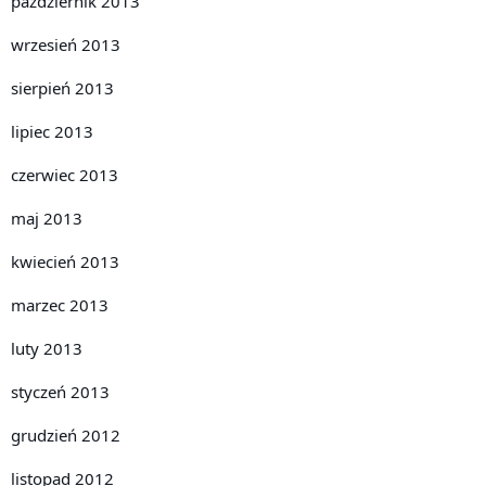
październik 2013
wrzesień 2013
sierpień 2013
lipiec 2013
czerwiec 2013
maj 2013
kwiecień 2013
marzec 2013
luty 2013
styczeń 2013
grudzień 2012
listopad 2012