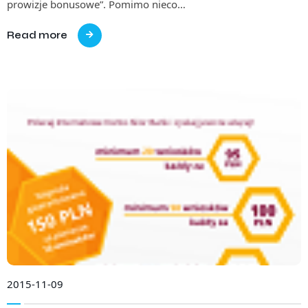
prowizje bonusowe”. Pomimo nieco…
Read more
2015-11-09