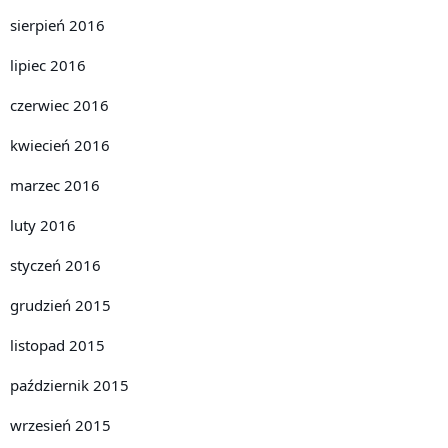
sierpień 2016
lipiec 2016
czerwiec 2016
kwiecień 2016
marzec 2016
luty 2016
styczeń 2016
grudzień 2015
listopad 2015
październik 2015
wrzesień 2015