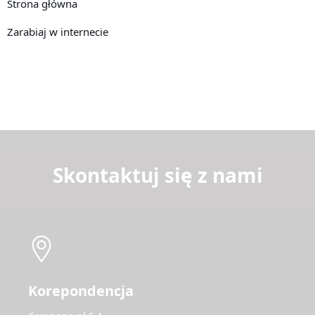
Strona główna
Zarabiaj w internecie
Skontaktuj się z nami
Korepondencja