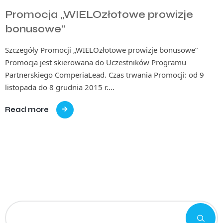
Promocja „WIELOzłotowe prowizje
bonusowe”
Szczegóły Promocji „WIELOzłotowe prowizje bonusowe”
Promocja jest skierowana do Uczestników Programu
Partnerskiego ComperiaLead. Czas trwania Promocji: od 9
listopada do 8 grudnia 2015 r….
Read more