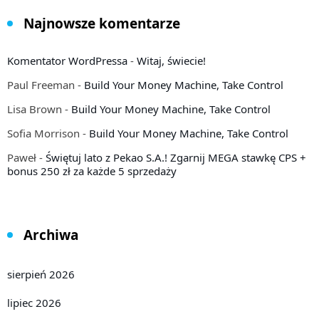
Najnowsze komentarze
Komentator WordPressa
-
Witaj, świecie!
Paul Freeman
-
Build Your Money Machine, Take Control
Lisa Brown
-
Build Your Money Machine, Take Control
Sofia Morrison
-
Build Your Money Machine, Take Control
Paweł
-
Świętuj lato z Pekao S.A.! Zgarnij MEGA stawkę CPS +
bonus 250 zł za każde 5 sprzedaży
Archiwa
sierpień 2026
lipiec 2026