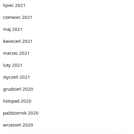
lipiec 2021
czerwiec 2021
maj 2021
kwiecień 2021
marzec 2021
luty 2021
styczeń 2021
grudzień 2020
listopad 2020
październik 2020
wrzesień 2020