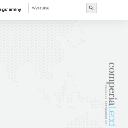
Search Button
Search
for:
egulaminy