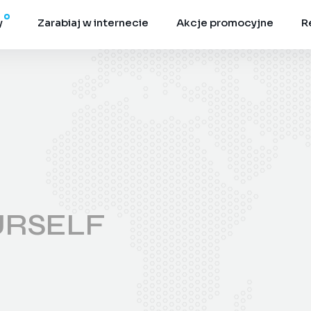
y
Zarabiaj w internecie
Akcje promocyjne
R
URSELF