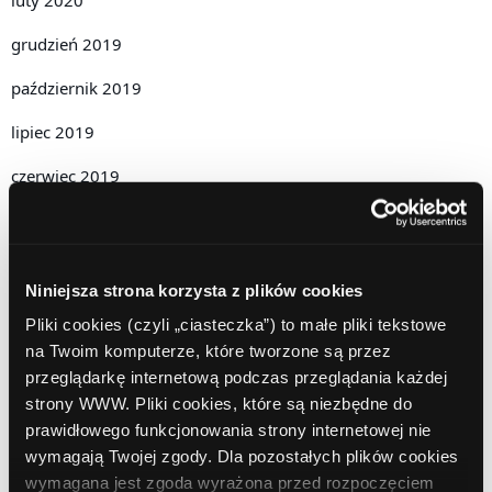
grudzień 2019
październik 2019
lipiec 2019
czerwiec 2019
maj 2019
kwiecień 2019
Niniejsza strona korzysta z plików cookies
grudzień 2018
Pliki cookies (czyli „ciasteczka”) to małe pliki tekstowe
listopad 2018
na Twoim komputerze, które tworzone są przez
przeglądarkę internetową podczas przeglądania każdej
październik 2018
strony WWW. Pliki cookies, które są niezbędne do
prawidłowego funkcjonowania strony internetowej nie
wrzesień 2018
wymagają Twojej zgody. Dla pozostałych plików cookies
sierpień 2018
wymagana jest zgoda wyrażona przed rozpoczęciem