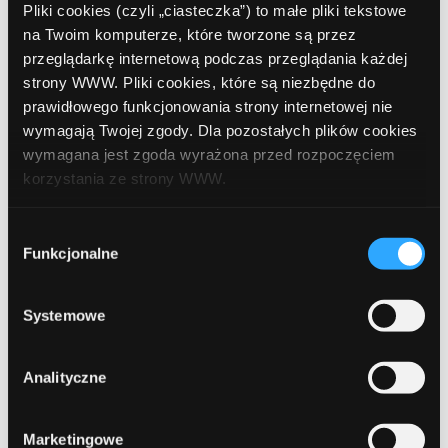
Pliki cookies (czyli „ciasteczka”) to małe pliki tekstowe
na Twoim komputerze, które tworzone są przez
czerwiec 2019
przeglądarkę internetową podczas przeglądania każdej
maj 2019
strony WWW. Pliki cookies, które są niezbędne do
prawidłowego funkcjonowania strony internetowej nie
kwiecień 2019
wymagają Twojej zgody. Dla pozostałych plików cookies
wymagana jest zgoda wyrażona przed rozpoczęciem
grudzień 2018
korzystania ze strony WWW.
listopad 2018
W każdej chwili możesz zmienić decyzję dotyczącą
Wybór
październik 2018
formy korzystania z plików cookies. Więcej:
Polityka
Funkcjonalne
zgody
prywatności
.
wrzesień 2018
Systemowe
sierpień 2018
lipiec 2018
Analityczne
czerwiec 2018
marzec 2018
Marketingowe