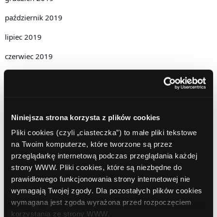
październik 2019
lipiec 2019
czerwiec 2019
maj 2019
kwiecień 2019
grudzień 2018
Niniejsza strona korzysta z plików cookies
Pliki cookies (czyli „ciasteczka”) to małe pliki tekstowe
listopad 2018
na Twoim komputerze, które tworzone są przez
październik 2018
przeglądarkę internetową podczas przeglądania każdej
strony WWW. Pliki cookies, które są niezbędne do
wrzesień 2018
prawidłowego funkcjonowania strony internetowej nie
wymagają Twojej zgody. Dla pozostałych plików cookies
sierpień 2018
wymagana jest zgoda wyrażona przed rozpoczęciem
lipiec 2018
korzystania ze strony WWW.