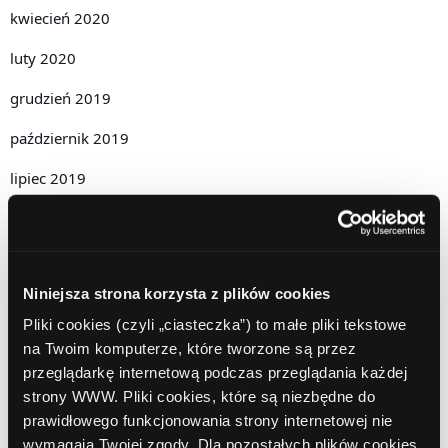
kwiecień 2020
luty 2020
grudzień 2019
październik 2019
lipiec 2019
czerwiec 2019
maj 2019
Niniejsza strona korzysta z plików cookies
kwiecień 2019
Pliki cookies (czyli „ciasteczka”) to małe pliki tekstowe
grudzień 2018
na Twoim komputerze, które tworzone są przez
przeglądarkę internetową podczas przeglądania każdej
listopad 2018
strony WWW. Pliki cookies, które są niezbędne do
październik 2018
prawidłowego funkcjonowania strony internetowej nie
wymagają Twojej zgody. Dla pozostałych plików cookies