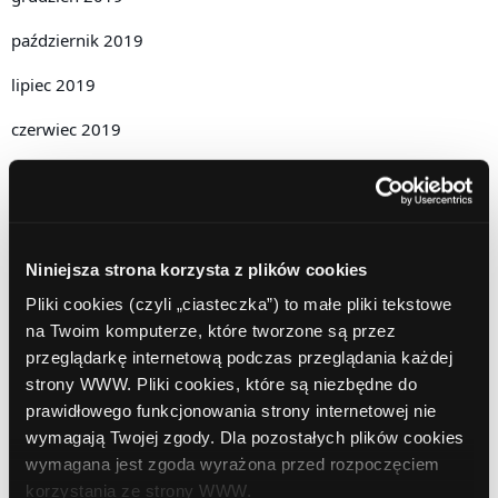
październik 2019
lipiec 2019
czerwiec 2019
maj 2019
kwiecień 2019
grudzień 2018
Niniejsza strona korzysta z plików cookies
Pliki cookies (czyli „ciasteczka”) to małe pliki tekstowe
listopad 2018
na Twoim komputerze, które tworzone są przez
październik 2018
przeglądarkę internetową podczas przeglądania każdej
strony WWW. Pliki cookies, które są niezbędne do
wrzesień 2018
prawidłowego funkcjonowania strony internetowej nie
wymagają Twojej zgody. Dla pozostałych plików cookies
sierpień 2018
wymagana jest zgoda wyrażona przed rozpoczęciem
lipiec 2018
korzystania ze strony WWW.