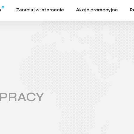
y
Zarabiaj w internecie
Akcje promocyjne
R
ŁPRACY