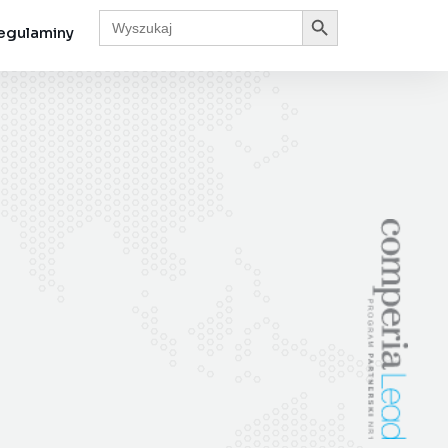
Search Button
Search
for:
egulaminy