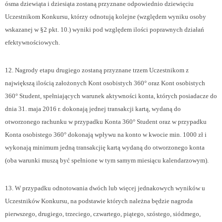
ósma dziewiąta i dziesiąta zostaną przyznane odpowiednio dziewięciu
Uczestnikom Konkursu, którzy odnotują kolejne (względem wyniku osoby
wskazanej w §2 pkt. 10.) wyniki pod względem ilości poprawnych działań
efektywnościowych.
12. Nagrody etapu drugiego zostaną przyznane trzem Uczestnikom z
największą ilością założonych Kont osobistych 360° oraz Kont osobistych
360° Student, spełniających warunek aktywności konta, których posiadacze do
dnia 31. maja 2016 r. dokonają jednej transakcji kartą, wydaną do
otworzonego rachunku w przypadku Konta 360° Student oraz w przypadku
Konta osobistego 360° dokonają wpływu na konto w kwocie min. 1000 zł i
wykonają minimum jedną transakcjię kartą wydaną do otworzonego konta
(oba warunki muszą być spełnione w tym samym miesiącu kalendarzowym).
13. W przypadku odnotowania dwóch lub więcej jednakowych wyników u
Uczestników Konkursu, na podstawie których należna będzie nagroda
pierwszego, drugiego, trzeciego, czwartego, piątego, szóstego, siódmego,