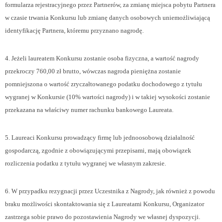
formularza rejestracyjnego przez Partnerów, za zmianę miejsca pobytu Partnera
w czasie trwania Konkursu lub zmianę danych osobowych uniemożliwiającą
identyfikację Partnera, któremu przyznano nagrodę.
4. Jeżeli laureatem Konkursu zostanie osoba fizyczna, a wartość nagrody
przekroczy 760,00 zł brutto, wówczas nagroda pieniężna zostanie
pomniejszona o wartość zryczałtowanego podatku dochodowego z tytułu
wygranej w Konkursie (10% wartości nagrody) i w takiej wysokości zostanie
przekazana na właściwy numer rachunku bankowego Laureata.
5. Laureaci Konkursu prowadzący firmę lub jednoosobową działalność
gospodarczą, zgodnie z obowiązującymi przepisami, mają obowiązek
rozliczenia podatku z tytułu wygranej we własnym zakresie.
6. W przypadku rezygnacji przez Uczestnika z Nagrody, jak również z powodu
braku możliwości skontaktowania się z Laureatami Konkursu, Organizator
zastrzega sobie prawo do pozostawienia Nagrody we własnej dyspozycji.