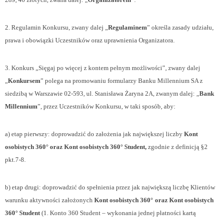
2. Regulamin Konkursu, zwany dalej „
Regulaminem
” określa zasady udziału,
prawa i obowiązki Uczestników oraz uprawnienia Organizatora.
3. Konkurs „Sięgaj po więcej z kontem pełnym możliwości”, zwany dalej
„
Konkursem
” polega na promowaniu formularzy Banku Millennium SA z
siedzibą w Warszawie 02-593, ul. Stanisława Żaryna 2A, zwanym dalej: „
Bank
Millennium
”, przez Uczestników Konkursu, w taki sposób, aby:
a) etap pierwszy: doprowadzić do założenia jak największej liczby
Kont
osobistych 360° oraz Kont osobistych 360° Student,
zgodnie z definicją §2
pkt.7-8.
b) etap drugi:
doprowadzić do spełnienia przez jak największą liczbę Klientów
warunku aktywności założonych
Kont osobistych 360°
oraz Kont osobistych
360° Student
(1. Konto 360 Student – wykonania jednej płatności kartą