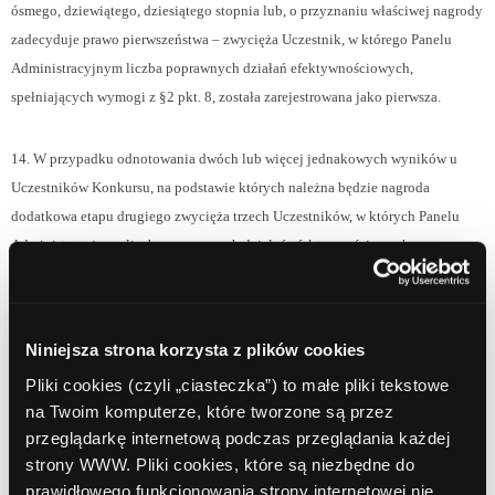
ósmego, dziewiątego, dziesiątego stopnia lub, o przyznaniu właściwej nagrody
zadecyduje prawo pierwszeństwa – zwycięża Uczestnik, w którego Panelu
Administracyjnym liczba poprawnych działań efektywnościowych,
spełniających wymogi z §2 pkt. 8, została zarejestrowana jako pierwsza.
14. W przypadku odnotowania dwóch lub więcej jednakowych wyników u
Uczestników Konkursu, na podstawie których należna będzie nagroda
dodatkowa etapu drugiego zwycięża trzech Uczestników, w których Panelu
Administracyjnym liczba poprawnych działań efektywnościowych,
spełniających wymogi z §2 pkt. 12, została zarejestrowana jako pierwsza.
15. Laureaci Konkursu zostaną wyłonieni na podstawie raportu przesłanego
Niniejsza strona korzysta z plików cookies
przez Bank Millennium do Organizatora, po uprzedniej weryfikacji
Pliki cookies (czyli „ciasteczka”) to małe pliki tekstowe
poprawności danych oraz spełnienia przez Uczestników kryteriów zawartych w
na Twoim komputerze, które tworzone są przez
niniejszym Regulaminie.
przeglądarkę internetową podczas przeglądania każdej
strony WWW. Pliki cookies, które są niezbędne do
16. Organizator Konkursu zastrzega sobie prawo do wcześniejszego
prawidłowego funkcjonowania strony internetowej nie