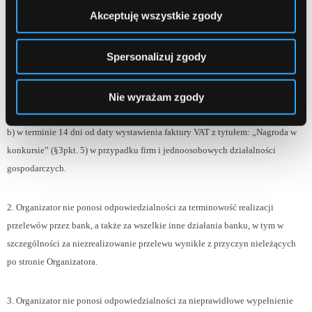
Akceptuję wszystkie zgody
wskazany przez Uczestników w Panelu Administracyjnym:
Spersonalizuj zgody
a) w terminie 21 dni od chwili udostępnienia wyników Konkursu, po
uprzednim odprowadzeniu podatku z tytułu wygranej w Konkursie (§3pkt. 4)
w przypadku osób fizycznych,
Nie wyrażam zgody
b) w terminie 14 dni od daty wystawienia faktury VAT z tytułem: „Nagroda w
konkursie” (§3pkt. 5) w przypadku firm i jednoosobowych działalności
gospodarczych.
2. Organizator nie ponosi odpowiedzialności za terminowość realizacji
przelewów przez bank, a także za wszelkie inne działania banku, w tym w
szczególności za niezrealizowanie przelewu wynikłe z przyczyn nieleżących
po stronie Organizatora.
3. Organizator nie ponosi odpowiedzialności za nieprawidłowe wypełnienie