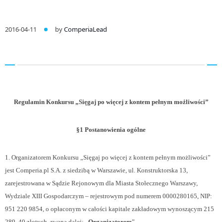
2016-04-11
by
ComperiaLead
Regulamin Konkursu „Sięgaj po więcej z kontem pełnym możliwości”
§1 Postanowienia ogólne
1. Organizatorem Konkursu „Sięgaj po więcej z kontem pełnym możliwości”
jest Comperia.pl S.A. z siedzibą w Warszawie, ul. Konstruktorska 13,
zarejestrowana w Sądzie Rejonowym dla Miasta Stołecznego Warszawy,
Wydziale XIII Gospodarczym – rejestrowym pod numerem 0000280165, NIP:
951 220 9854, o opłaconym w całości kapitale zakładowym wynoszącym 215
289, 40 złotych, zwana dalej: „
Organizatorem
”.