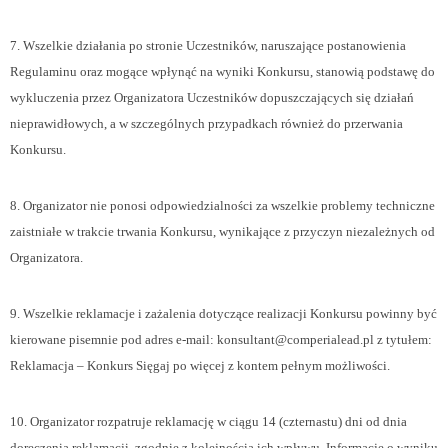
7. Wszelkie działania po stronie Uczestników, naruszające postanowienia
Regulaminu oraz mogące wpłynąć na wyniki Konkursu, stanowią podstawę do
wykluczenia przez Organizatora Uczestników dopuszczających się działań
nieprawidłowych, a w szczególnych przypadkach również do przerwania
Konkursu.
8. Organizator nie ponosi odpowiedzialności za wszelkie problemy techniczne
zaistniałe w trakcie trwania Konkursu, wynikające z przyczyn niezależnych od
Organizatora.
9. Wszelkie reklamacje i zażalenia dotyczące realizacji Konkursu powinny być
kierowane pisemnie pod adres e-mail: konsultant@comperialead.pl z tytułem:
Reklamacja – Konkurs Sięgaj po więcej z kontem pełnym możliwości.
10. Organizator rozpatruje reklamację w ciągu 14 (czternastu) dni od dnia
doręczenia reklamacji, zgodnie z kolejnością ich wpływu. Informację o wyniku