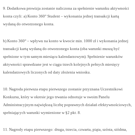
9. Dodatkowa prowizja zostanie naliczona za spełnienie warunku aktywności
konta czyli: a) Konto 360° Student – wykonania jednej transakcji kartą
wydaną do otworzonego konta.
b) Konto 360° – wpływu na konto w kwocie min. 1000 zł i wykonania jednej
transakcji kartą wydaną do otworzonego konta (oba warunki muszą być
spełnione w tym samym miesiącu kalendarzowym). Spełnienie warunków
aktywności sprawdzane jest w ciągu trzech kolejnych pełnych miesięcy
kalendarzowych liczonych od daty złożenia wniosku.
10. Nagroda pierwsza etapu pierwszego zostanie przyznana Uczestnikowi
Konkursu, który w okresie jego trwania odnotuje w swoim Panelu
Administracyjnym największą liczbę poprawnych działań efektywnościowych,
spełniających warunki wymienione w §2 pkt. 8.
11. Nagrody etapu pierwszego: druga, trzecia, czwarta, piąta, szósta, siódma,