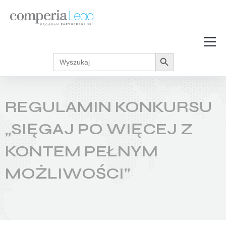
Search Button
Search
Strefa Wiedzy
for:
Zarabiaj w internecie
Podcasty
REGULAMIN KONKURSU
Akcje promocyjne
Regulaminy
„SIĘGAJ PO WIĘCEJ Z
KONTEM PEŁNYM
MOŻLIWOŚCI”