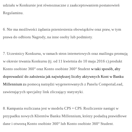
udziału w Konkursie jest równoznaczne z zaakceptowaniem postanowień
Regulaminu.
6. Nie ma możliwości żądania przeniesienia obowiązków oraz praw, w tym
prawa do odbioru Nagrody, na inne osoby lub podmioty.
7. Uczestnicy Konkursu, w ramach stron internetowych oraz mailingu promują
w okresie trwania Konkursu (tj. od 11 kwietnia do 10 maja 2016 r.) produkt
Konto osobiste 360° oraz Konto osobiste 360° Student
w taki sposób, aby
doprowadzić do założenia jak największej liczby aktywnych Kont w Banku
Millennium z
a pomocą narzędzi wygenerowanych z Panelu ComperiaLead,
zawierających specjalny link zliczający statystyki.
8. Kampania rozliczana jest
w modelu CPS + CPS
. Rozliczenie nastąpi w
przypadku nowych Klientów Banku Millennium, którzy podadzą prawidłowe
dane i otworzą Konto osobiste 360
° lub Konto osobiste 360° Student.