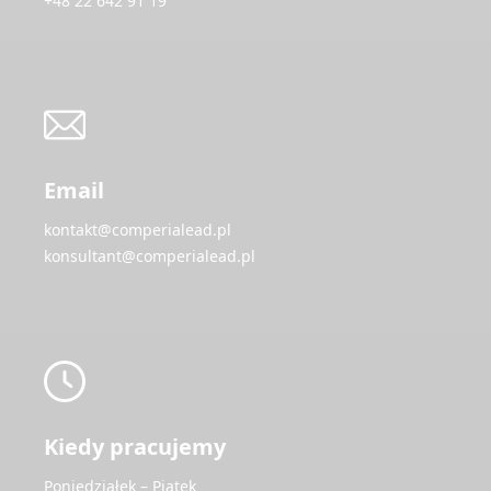
+48 22 642 91 19
Email
kontakt@comperialead.pl
konsultant@comperialead.pl
Kiedy pracujemy
Poniedziałek – Piątek