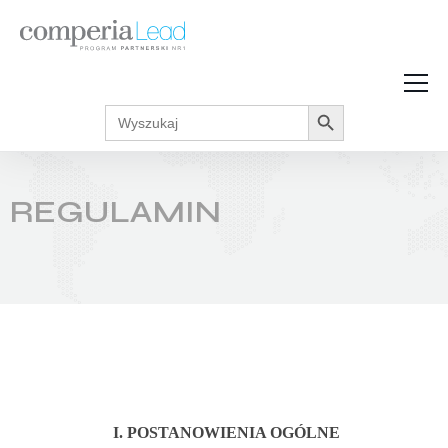
Search Button
Search
Strefa Wiedzy
for:
Zarabiaj w internecie
Podcasty
REGULAMIN
Akcje promocyjne
Regulaminy
I. POSTANOWIENIA OGÓLNE