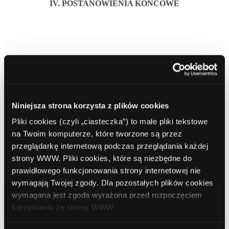
IV. POSTANOWIENIA KOŃCOWE
1.
Administrator ma prawo korygować treści bloga
ComperiaLead.pl w dowolnym czasie bez powiadamiania
Użytkowników.
Niniejsza strona korzysta z plików cookies
Pliki cookies (czyli „ciasteczka”) to małe pliki tekstowe
na Twoim komputerze, które tworzone są przez
2.
W przypadku zmiany Regulaminu, jego doręczenie
przeglądarkę internetową podczas przeglądania każdej
strony WWW. Pliki cookies, które są niezbędne do
Użytkownikom odbywać się będzie poprzez umieszczenie
prawidłowego funkcjonowania strony internetowej nie
aktualnej wersji na blogu. Wszelkie zmiany Regulaminu wchodzą
wymagają Twojej zgody. Dla pozostałych plików cookies
w życie z dniem ich publikacji.
wymagana jest zgoda wyrażona przed rozpoczęciem
korzystania ze strony WWW.