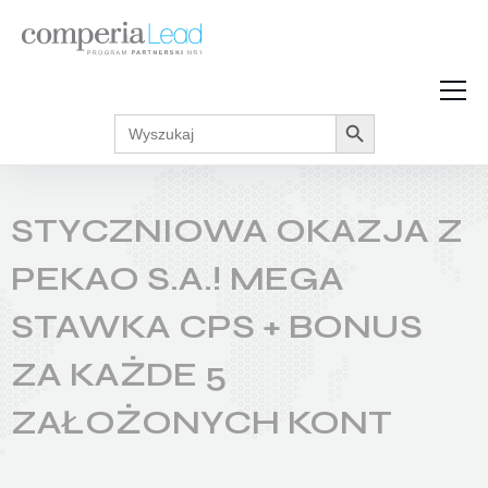
Search Button
Search
Strefa Wiedzy
for:
Zarabiaj w internecie
Podcasty
STYCZNIOWA OKAZJA Z
Akcje promocyjne
Regulaminy
PEKAO S.A.! MEGA
STAWKA CPS + BONUS
ZA KAŻDE 5
ZAŁOŻONYCH KONT