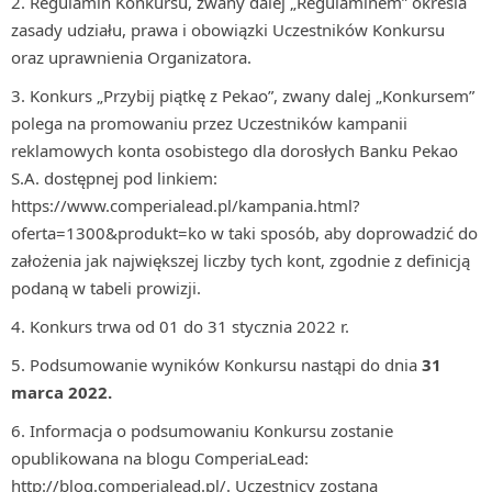
Regulamin Konkursu, zwany dalej „Regulaminem” określa
zasady udziału, prawa i obowiązki Uczestników Konkursu
oraz uprawnienia Organizatora.
Konkurs „Przybij piątkę z Pekao”, zwany dalej „Konkursem”
polega na promowaniu przez Uczestników kampanii
reklamowych konta osobistego dla dorosłych Banku Pekao
S.A. dostępnej pod linkiem:
https://www.comperialead.pl/kampania.html?
oferta=1300&produkt=ko w taki sposób, aby doprowadzić do
założenia jak największej liczby tych kont, zgodnie z definicją
podaną w tabeli prowizji.
Konkurs trwa od 01 do 31 stycznia 2022 r.
Podsumowanie wyników Konkursu nastąpi do dnia
31
marca 2022.
Informacja o podsumowaniu Konkursu zostanie
opublikowana na blogu ComperiaLead:
http://blog.comperialead.pl/. Uczestnicy zostaną