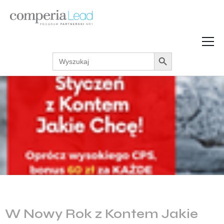
Search Button
Search
Strefa Wiedzy
for:
Zarabiaj w internecie
Podcasty
Akcje promocyjne
Regulaminy
W Nowy Rok z Kontem Jakie