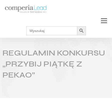
Search Button
Search
Strefa Wiedzy
for:
Zarabiaj w internecie
Podcasty
REGULAMIN KONKURSU
Akcje promocyjne
Regulaminy
„PRZYBIJ PIĄTKĘ Z
PEKAO”