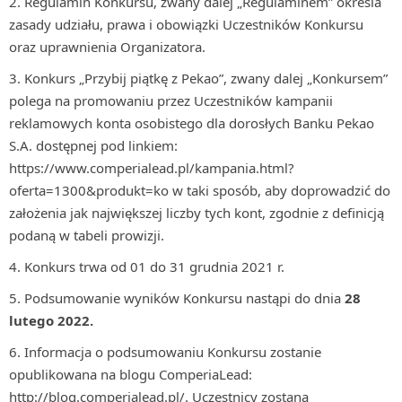
Regulamin Konkursu, zwany dalej „Regulaminem” określa
zasady udziału, prawa i obowiązki Uczestników Konkursu
oraz uprawnienia Organizatora.
Konkurs „Przybij piątkę z Pekao”, zwany dalej „Konkursem”
polega na promowaniu przez Uczestników kampanii
reklamowych konta osobistego dla dorosłych Banku Pekao
S.A. dostępnej pod linkiem:
https://www.comperialead.pl/kampania.html?
oferta=1300&produkt=ko w taki sposób, aby doprowadzić do
założenia jak największej liczby tych kont, zgodnie z definicją
podaną w tabeli prowizji.
Konkurs trwa od 01 do 31 grudnia 2021 r.
Podsumowanie wyników Konkursu nastąpi do dnia
28
lutego 2022.
Informacja o podsumowaniu Konkursu zostanie
opublikowana na blogu ComperiaLead:
http://blog.comperialead.pl/. Uczestnicy zostaną