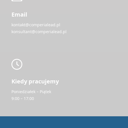
Email
kontakt@comperialead.pl
konsultant@comperialead.pl
Kiedy pracujemy
Poniedziałek – Piątek
9:00 – 17:00