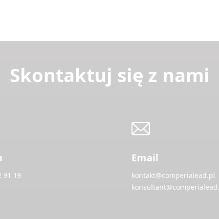
Skontaktuj się z nami
n
Email
2 91 19
kontakt@comperialead.pl
konsultant@comperialead.