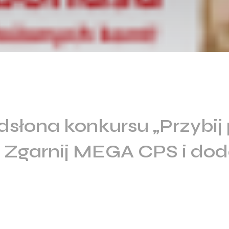
łona konkursu „Przybij 
”! Zgarnij MEGA CPS i do