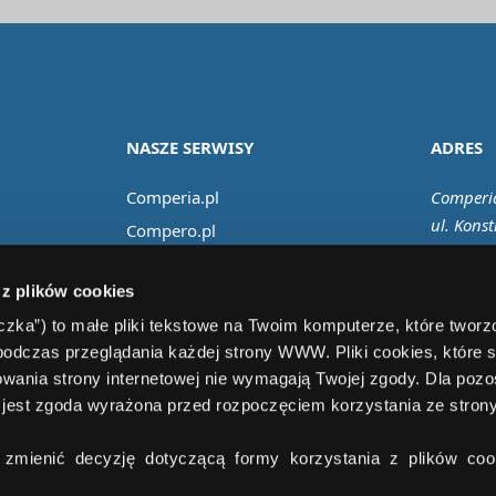
NASZE SERWISY
ADRES
Comperia.pl
Comperia
ul. Konst
Compero.pl
02-673 
Comfino.pl
 z plików cookies
Comperiaraty.pl
teczka”) to małe pliki tekstowe na Twoim komputerze, które twor
Comperiaubezpieczenia.pl
podczas przeglądania każdej strony WWW. Pliki cookies, które 
wania strony internetowej nie wymagają Twojej zgody. Dla pozo
jest zgoda wyrażona przed rozpoczęciem korzystania ze stro
zmienić decyzję dotyczącą formy korzystania z plików cook