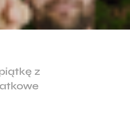
piątkę z
datkowe