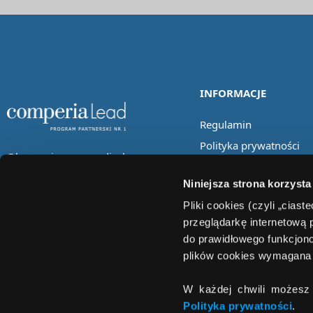
INFORMACJE
Regulamin
Polityka prywatności
Obserwuj nas w mediach
społecznościowych
Niniejsza strona korzysta
Pliki cookies (czyli „cias
przeglądarkę internetową 
do prawidłowego funkcjono
plików cookies wymagana 
W każdej chwili możesz 
Polityka prywatności
.