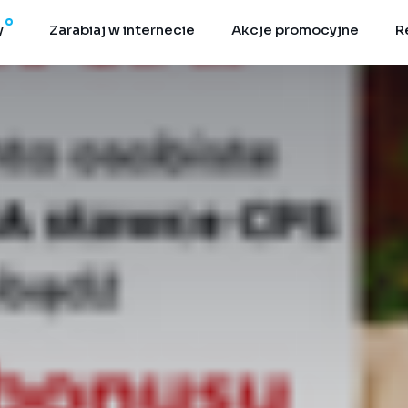
y
Zarabiaj w internecie
Akcje promocyjne
R