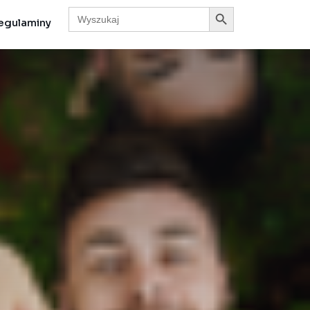
Search Button
Search
for:
egulaminy