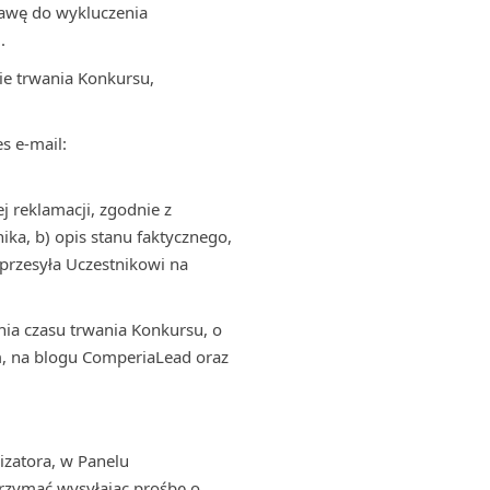
tawę do wykluczenia
.
ie trwania Konkursu,
s e-mail:
j reklamacji, zgodnie z
ika, b) opis stanu faktycznego,
przesyła Uczestnikowi na
ia czasu trwania Konkursu, o
m, na blogu ComperiaLead oraz
izatora, w Panelu
rzymać wysyłając prośbę o