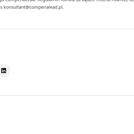
es konsultant@comperialead.pl.