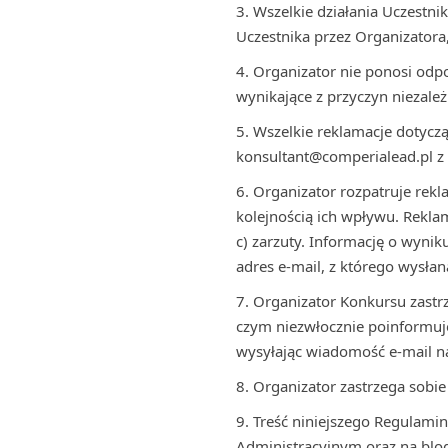
Wszelkie działania Uczestn
Uczestnika przez Organizatora
Organizator nie ponosi odpo
wynikające z przyczyn niezale
Wszelkie reklamacje dotyczą
konsultant@comperialead.pl z t
Organizator rozpatruje rekl
kolejnością ich wpływu. Reklam
c) zarzuty. Informację o wyn
adres e-mail, z którego wysłan
Organizator Konkursu zastr
czym niezwłocznie poinformuj
wysyłając wiadomość e-mail na
Organizator zastrzega sobi
Treść niniejszego Regulami
Administracyjnym oraz na blo