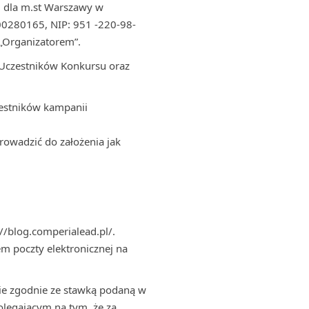
m dla m.st Warszawy w
0280165, NIP: 951 -220-98-
„Organizatorem”.
 Uczestników Konkursu oraz
zestników kampanii
owadzić do założenia jak
/blog.comperialead.pl/.
m poczty elektronicznej na
ie zgodnie ze stawką podaną w
polegającym na tym, że za