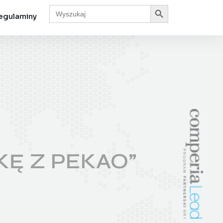
Search Button
Search
for:
egulaminy
KĘ Z PEKAO”