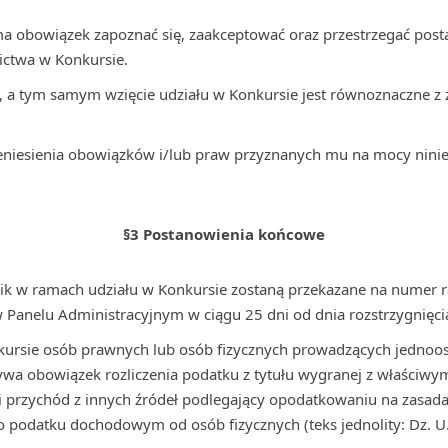
a obowiązek zapoznać się, zaakceptować oraz przestrzegać pos
ictwa w Konkursie.
, a tym samym wzięcie udziału w Konkursie jest równoznaczne 
eniesienia obowiązków i/lub praw przyznanych mu na mocy ninie
§3 Postanowienia końcowe
tnik w ramach udziału w Konkursie zostaną przekazane na numer
Panelu Administracyjnym w ciągu 25 dni od dnia rozstrzygnięci
ursie osób prawnych lub osób fizycznych prowadzących jednoo
zywa obowiązek rozliczenia podatku z tytułu wygranej z właści
 przychód z innych źródeł podlegający opodatkowaniu na zasada
 o podatku dochodowym od osób fizycznych (teks jednolity: Dz. U.