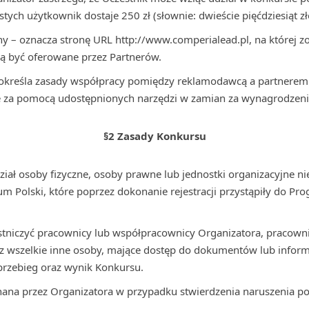
tych użytkownik dostaje 250 zł (słownie: dwieście pięćdziesiąt zł
ny – oznacza stronę URL http://www.comperialead.pl, na której 
ą być oferowane przez Partnerów.
i określa zasady współpracy pomiędzy reklamodawcą a partnere
 za pomocą udostępnionych narzędzi w zamian za wynagrodzeni
§2 Zasady Konkursu
iał osoby fizyczne, osoby prawne lub jednostki organizacyjne n
ium Polski, które poprzez dokonanie rejestracji przystąpiły do P
tniczyć pracownicy lub współpracownicy Organizatora, pracown
raz wszelkie inne osoby, mające dostęp do dokumentów lub infor
przebieg oraz wynik Konkursu.
nana przez Organizatora w przypadku stwierdzenia naruszenia po