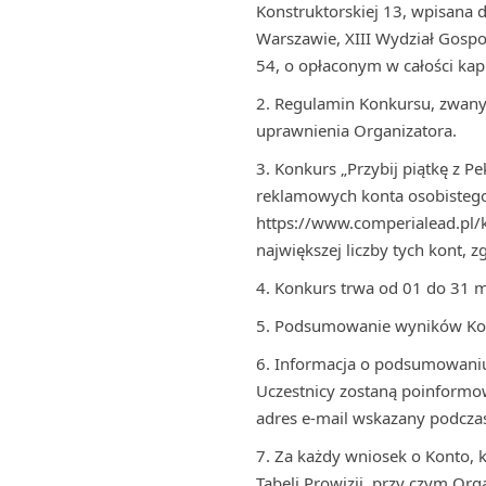
Konstruktorskiej 13, wpisana
Warszawie, XIII Wydział Gos
54, o opłaconym w całości ka
Regulamin Konkursu, zwany 
uprawnienia Organizatora.
Konkurs „Przybij piątkę z 
reklamowych konta osobistego 
https://www.comperialead.pl/
największej liczby tych kont, z
Konkurs trwa od 01 do 31 m
Podsumowanie wyników Kon
Informacja o podsumowaniu 
Uczestnicy zostaną poinformow
adres e-mail wskazany podczas
Za każdy wniosek o Konto, 
Tabeli Prowizji, przy czym Org