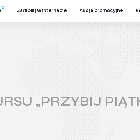
y
Zarabiaj w internecie
Akcje promocyjne
R
SU „PRZYBIJ PIĄT