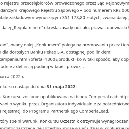
 do rejestru przedsiębiorców prowadzonego przez Sąd Rejonowy
podarczym Krajowego Rejestru Sądowego – pod numerem KRS 000
pitale zakładowym wynoszącym 351 178,80 złotych, zwana dalej: 
dalej „Regulaminem” określa zasady udziału, prawa i obowiązki
Pekao”, zwany dalej „Konkursem” polega na promowaniu przez Uc
dla dorosłych Banku Pekao S.A. dostępnej pod linkiem:
kampania.html?oferta=1300&produkt=ko w taki sposób, aby dopr
godnie z definicją podaną w tabeli prowizji.
arca 2022 r.
kursu nastąpi do dnia
31 maja 2022.
Konkursu zostanie opublikowana na blogu ComperiaLead: http:/
ani o wyniku przez Organizatora indywidualnie za pośrednictwe
 rejestracji do Programu Partnerskiego ComperiaLead.
który spełni warunki Konkursu Uczestnik otrzymuje wynagrodzen
anizator zastrzega, że Uczestnik może wziąć udział w konkursie 