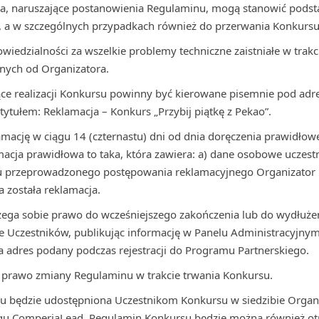
ika, naruszające postanowienia Regulaminu, mogą stanowić pods
, a w szczególnych przypadkach również do przerwania Konkursu
wiedzialności za wszelkie problemy techniczne zaistniałe w trakc
żnych od Organizatora.
ce realizacji Konkursu powinny być kierowane pisemnie pod adre
ytułem: Reklamacja – Konkurs „Przybij piątkę z Pekao”.
amację w ciągu 14 (czternastu) dni od dnia doręczenia prawidłowe
acja prawidłowa to taka, która zawiera: a) dane osobowe uczestn
iku przeprowadzonego postępowania reklamacyjnego Organizator 
a została reklamacja.
zega sobie prawo do wcześniejszego zakończenia lub do wydłużen
e Uczestników, publikując informację w Panelu Administracyjny
 adres podany podczas rejestracji do Programu Partnerskiego.
e prawo zmiany Regulaminu w trakcie trwania Konkursu.
nu będzie udostępniona Uczestnikom Konkursu w siedzibie Organ
gu ComperiaLead. Regulamin Konkursu będzie można również ot