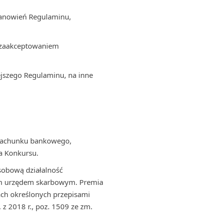
tanowień Regulaminu,
z zaakceptowaniem
jszego Regulaminu, na inne
 rachunku bankowego,
a Konkursu.
sobową działalność
wym urzędem skarbowym. Premia
ch określonych przepisami
 z 2018 r., poz. 1509 ze zm.