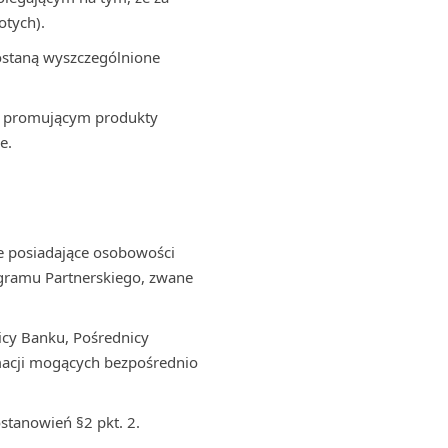
otych).
zostaną wyszczególnione
m promującym produkty
e.
ie posiadające osobowości
rogramu Partnerskiego, zwane
icy Banku, Pośrednicy
macji mogących bezpośrednio
stanowień §2 pkt. 2.