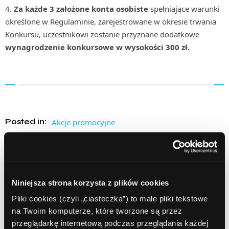
Za każde 3 założone konta osobiste
spełniające warunki
określone w Regulaminie, zarejestrowane w okresie trwania
Konkursu, uczestnikowi zostanie przyznane dodatkowe
wynagrodzenie konkursowe w wysokości 300 zł.
Posted in:
Akcje promocyjne
Tags:
afiliacja
Alior Bank
ComperiaLead
ComperiaLead konkurs
konkurs
Konkurs ComperiaLead
konto osobiste
nagrody pieniężne
program partnerski
Niniejsza strona korzysta z plików cookies
sieć afiliacyjna
Pliki cookies (czyli „ciasteczka”) to małe pliki tekstowe
na Twoim komputerze, które tworzone są przez
przeglądarkę internetową podczas przeglądania każdej
Udostępnij: