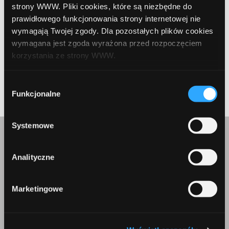
strony WWW. Pliki cookies, które są niezbędne do
prawidłowego funkcjonowania strony internetowej nie
wymagają Twojej zgody. Dla pozostałych plików cookies
wymagana jest zgoda wyrażona przed rozpoczęciem
korzystania ze strony WWW.
Prev Article
Next Article
W każdej chwili możesz zmienić decyzję dotyczącą
Wybór
formy korzystania z plików cookies. Więcej:
Polityka
Funkcjonalne
zgody
prywatności
.
Systemowe
Skontaktuj się z nami
Analityczne
Marketingowe