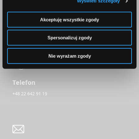
Wyświetl szczegóły
Korepondencja
Comperia.pl S.A.
Akceptuję wszystkie zgody
ul. Konstruktorska 13
02-673 Warszawa
Spersonalizuj zgody
Nie wyrażam zgody
Telefon
+48 22 642 91 19