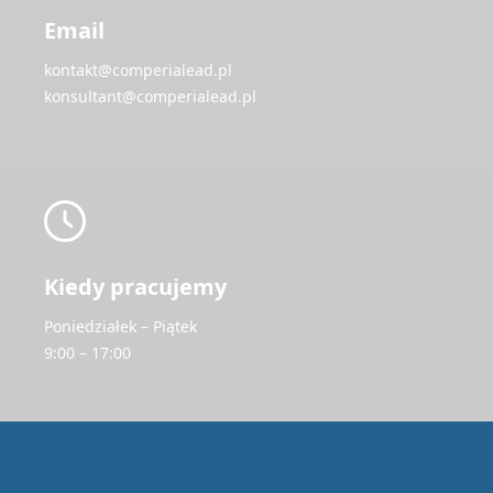
Email
kontakt@comperialead.pl
konsultant@comperialead.pl
Kiedy pracujemy
Poniedziałek – Piątek
9:00 – 17:00