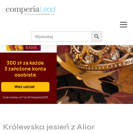
Search Button
Search
Strefa Wiedzy
for:
Zarabiaj w internecie
Podcasty
Akcje promocyjne
Regulaminy
Królewska jesień z Alior