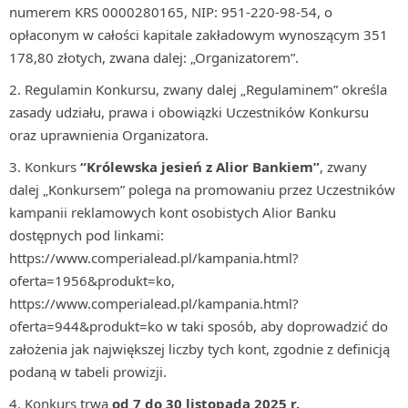
numerem KRS 0000280165, NIP: 951-220-98-54, o
opłaconym w całości kapitale zakładowym wynoszącym 351
178,80 złotych, zwana dalej: „Organizatorem”.
Regulamin Konkursu, zwany dalej „Regulaminem” określa
zasady udziału, prawa i obowiązki Uczestników Konkursu
oraz uprawnienia Organizatora.
Konkurs
“Królewska jesień z Alior Bankiem”
, zwany
dalej „Konkursem” polega na promowaniu przez Uczestników
kampanii reklamowych kont osobistych Alior Banku
dostępnych pod linkami:
https://www.comperialead.pl/kampania.html?
oferta=1956&produkt=ko,
https://www.comperialead.pl/kampania.html?
oferta=944&produkt=ko w taki sposób, aby doprowadzić do
założenia jak największej liczby tych kont, zgodnie z definicją
podaną w tabeli prowizji.
Konkurs trwa
od 7 do 30 listopada 2025 r.