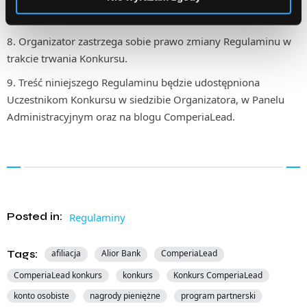
ComperiaLead oraz wysyłając wiadomość e-mail na adres
podany podczas rejestracji do Programu Partnerskiego.
Organizator zastrzega sobie prawo zmiany Regulaminu w
trakcie trwania Konkursu.
Treść niniejszego Regulaminu będzie udostępniona
Uczestnikom Konkursu w siedzibie Organizatora, w Panelu
Administracyjnym oraz na blogu ComperiaLead.
Posted in:
Regulaminy
Tags:
afiliacja
Alior Bank
ComperiaLead
ComperiaLead konkurs
konkurs
Konkurs ComperiaLead
konto osobiste
nagrody pieniężne
program partnerski