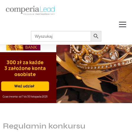
Search Button
Search
Strefa Wiedzy
for:
Zarabiaj w internecie
Podcasty
Akcje promocyjne
Regulaminy
Regulamin konkursu