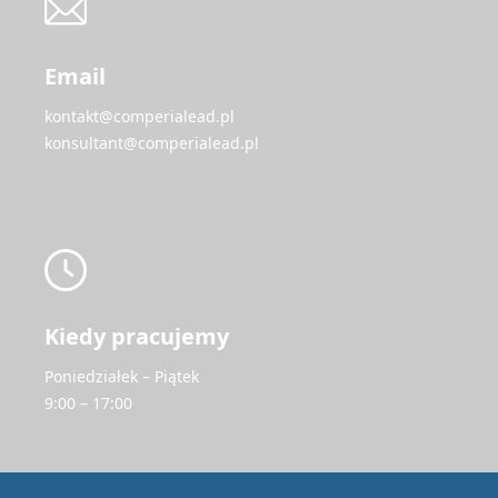
Email
kontakt@comperialead.pl
konsultant@comperialead.pl
Kiedy pracujemy
Poniedziałek – Piątek
9:00 – 17:00