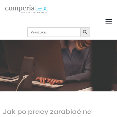
Search Button
Search
Strefa Wiedzy
for:
Zarabiaj w internecie
Podcasty
Akcje promocyjne
Regulaminy
Jak po pracy zarabiać na