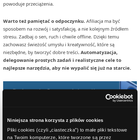
powoduje przeciążenia.
Warto też pamiętać o odpoczynku.
Afiliacja ma być
sposobem na rozwój i satysfakcję, a nie kolejnym źródłem
stresu. Zadbaj o sen, ruch i chwile offline. Dzięki temu
zachowasz świeżość umysłu i kreatywność, które są
niezbędne, by tworzyć dobre treści
. Automatyzacja,
delegowanie prostych zadań i realistyczne cele to
najlepsze narzędzia, aby nie wypalić się już na starcie.
Niniejsza strona korzysta z plików cookies
Pliki cookies (czyli „ciasteczka”) to małe pliki tekstowe
Przykłady i pomysły działanie
na Twoim komputerze, które tworzone są przez