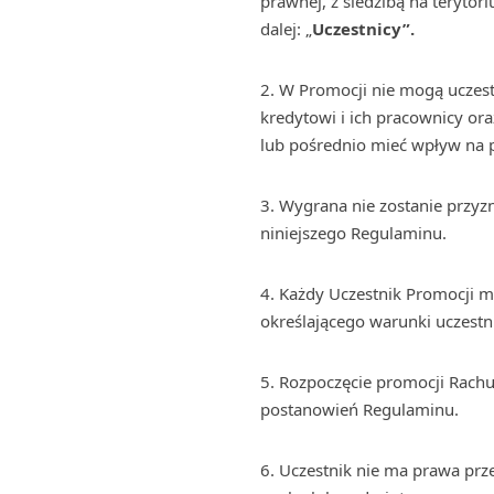
prawnej, z siedzibą na terytor
dalej: „
Uczestnicy”.
W Promocji nie mogą uczest
kredytowi i ich pracownicy o
lub pośrednio mieć wpływ na p
Wygrana nie zostanie przyz
niniejszego Regulaminu.
Każdy Uczestnik Promocji m
określającego warunki uczestn
Rozpoczęcie promocji Rachu
postanowień Regulaminu.
Uczestnik nie ma prawa prz