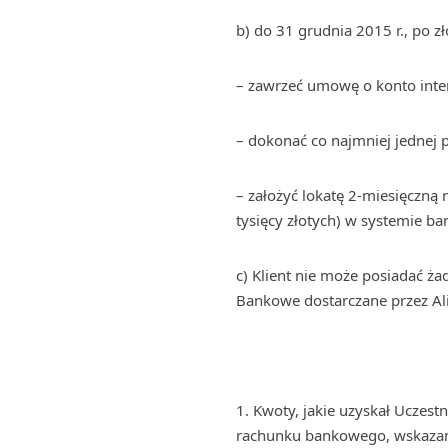
b) do 31 grudnia 2015 r., po 
– zawrzeć umowę o konto inte
– dokonać co najmniej jednej 
– założyć lokatę 2-miesięczną 
tysięcy złotych) w systemie b
c) Klient nie może posiadać 
Bankowe dostarczane przez Ali
Kwoty, jakie uzyskał Uczes
rachunku bankowego, wskazany