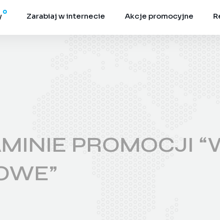
y
Zarabiaj w internecie
Akcje promocyjne
R
MINIE PROMOCJI 
OWE”