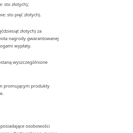
 sto złotych);
: sto pięć złotych).
ęćdziesiąt złotych) za
 Kwota nagrody gwarantowanej
rogami wypłaty.
zostaną wyszczególnione
rem promującym produkty
e.
e posiadające osobowości