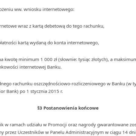
złożeniu ww. wniosku internetowego:
rnetowe wraz z kartą debetową do tego rachunku,
płatności kartą wydaną do konta internetowego,
na kwotę minimum 1 000 zł (słownie: tysiąc złotych), a maksimum 
ankowości internetowej Banku.
żadnego rachunku oszczędnościowo-rozliczeniowego w Banku (w t
or Bank) po 1 stycznia 2015 r.
§3
Postanowienia końcowe
tnik w ramach udziału w Promocji oraz nagrody gwarantowane zo
 przez Uczestników w Panelu Administracyjnym w ciągu 14 dni 