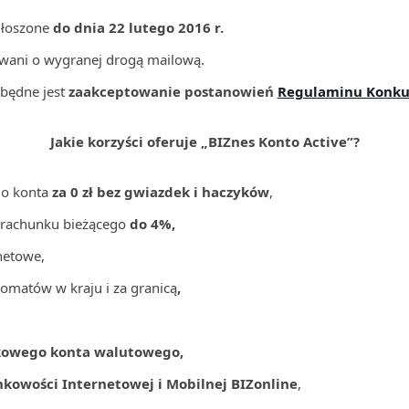
głoszone
do dnia 22 lutego 2016 r.
wani o wygranej drogą mailową.
zbędne jest
zaakceptowanie postanowień
Regulaminu Konku
Jakie korzyści oferuje „BIZnes Konto Active”?
do konta
za 0 zł bez gwiazdek i haczyków
,
 rachunku bieżącego
do 4%,
netowe,
omatów w kraju i za granicą
,
owego konta walutowego,
kowości Internetowej i Mobilnej BIZonline
,