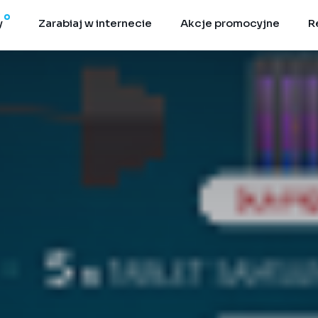
y
Zarabiaj w internecie
Akcje promocyjne
R