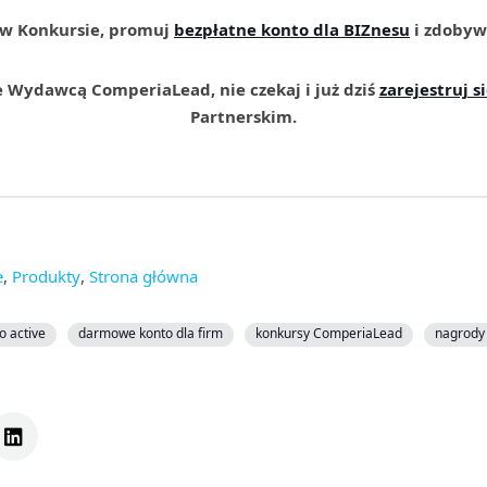
 w Konkursie, promuj
bezpłatne konto dla BIZnesu
i zdobyw
cze Wydawcą ComperiaLead, nie czekaj i już dziś
zarejestruj s
Partnerskim.
e
,
Produkty
,
Strona główna
o active
darmowe konto dla firm
konkursy ComperiaLead
nagrody