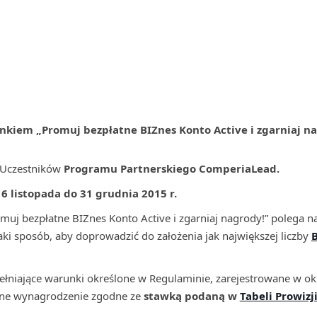
ankiem „Promuj bezpłatne BIZnes Konto Active i zgarniaj n
 Uczestników
Programu Partnerskiego ComperiaLead.
6 listopada do 31 grudnia 2015 r.
muj bezpłatne BIZnes Konto Active i zgarniaj nagrody!” polega 
aki sposób, aby doprowadzić do założenia jak największej liczby
B
ełniające warunki określone w Regulaminie, zarejestrowane w ok
ane wynagrodzenie zgodne ze
stawką podaną w
Tabeli Prowizj