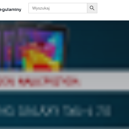
Search Button
Search
for:
egulaminy