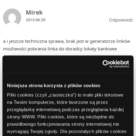
Mirek
Odpowiedz
2013-06-29
a i jeszcze techniczna sprawa, brak jest w generatorze linków
możliwości pobrania linka do doradcy lokaty bankowe
redaktor
Odpowiedz
2013-07-02
Niniejsza strona korzysta z plików cookies
Pliki cookies (czyli „ciasteczka”) to małe pliki tekstowe
na Twoim komputerze, które tworzone są przez
Panie Mirku, dniem rozpoczęcia konkursu jest 1 lipca, w
przeglądarkę internetową podczas przeglądania każdej
którym został udostępniony link do formularza Comperia
strony WWW. Pliki cookies, które są niezbędne do
Doradca Lokata Bankowa. Zachęcamy do aktywnego
prawidłowego funkcjonowania strony internetowej nie
działania!
wymagają Twojej zgody. Dla pozostałych plików cookies