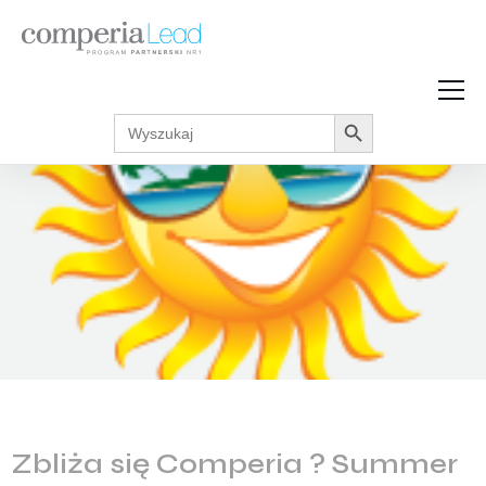
Search Button
Search
Strefa Wiedzy
for:
Zarabiaj w internecie
Podcasty
Akcje promocyjne
Regulaminy
Zbliża się Comperia ? Summer