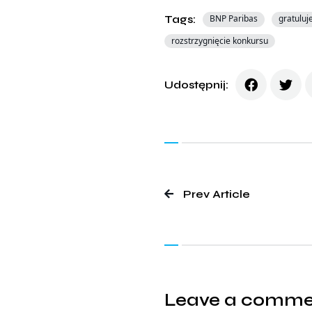
Tags:
BNP Paribas
gratulu
rozstrzygnięcie konkursu
Udostępnij:
Prev Article
Leave a comm