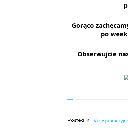
p
Gorąco zachęcamy
po weeke
Obserwujcie nas
Posted in:
Akcje promocyjn