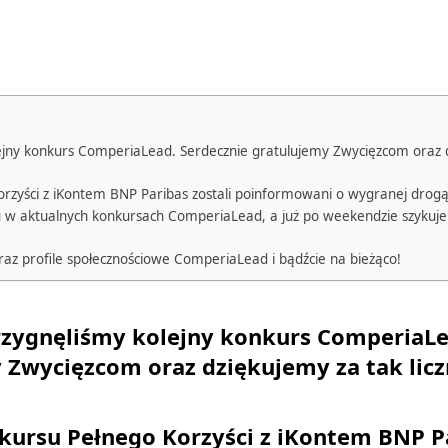
ejny konkurs ComperiaLead. Serdecznie gratulujemy Zwycięzcom oraz d
orzyści z iKontem BNP Paribas zostali poinformowani o wygranej drog
 w aktualnych konkursach ComperiaLead, a już po weekendzie szykuje
az profile społecznościowe ComperiaLead i bądźcie na bieżąco!
rzygnęliśmy kolejny konkurs ComperiaLe
 Zwycięzcom oraz dziękujemy za tak liczn
kursu Pełnego Korzyści z iKontem BNP Pa