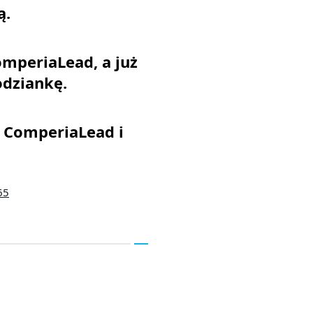
ą.
mperiaLead, a już
odziankę.
e ComperiaLead i