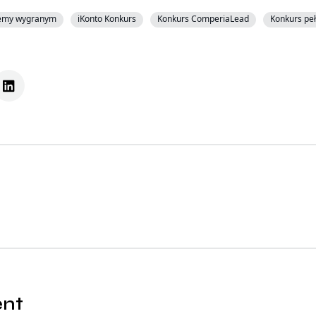
jemy wygranym
iKonto Konkurs
Konkurs ComperiaLead
Konkurs peł
ent