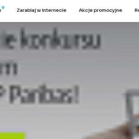
y
Zarabiaj w internecie
Akcje promocyjne
R