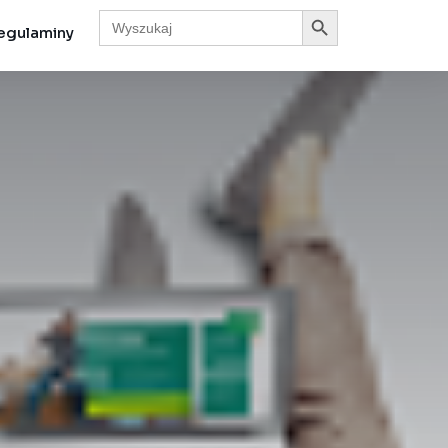
Search Button
Search
for:
egulaminy