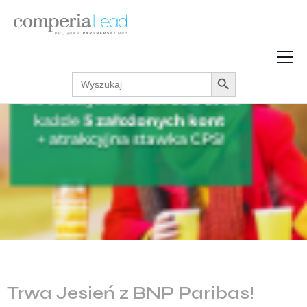
Search Button
Search
Strefa Wiedzy
for:
Zarabiaj w internecie
Podcasty
Akcje promocyjne
Regulaminy
Trwa Jesień z BNP Paribas!