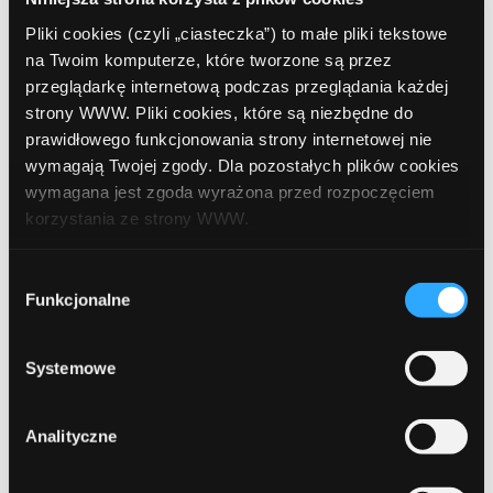
Pliki cookies (czyli „ciasteczka”) to małe pliki tekstowe
na Twoim komputerze, które tworzone są przez
przeglądarkę internetową podczas przeglądania każdej
Leave a comment
strony WWW. Pliki cookies, które są niezbędne do
prawidłowego funkcjonowania strony internetowej nie
wymagają Twojej zgody. Dla pozostałych plików cookies
Comment
Required
wymagana jest zgoda wyrażona przed rozpoczęciem
korzystania ze strony WWW.
W każdej chwili możesz zmienić decyzję dotyczącą
Wybór
formy korzystania z plików cookies. Więcej:
Polityka
Funkcjonalne
zgody
prywatności
.
Systemowe
Analityczne
Name
Required