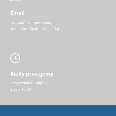
Email
kontakt@comperialead.pl
konsultant@comperialead.pl
Kiedy pracujemy
Poniedziałek – Piątek
9:00 – 17:00