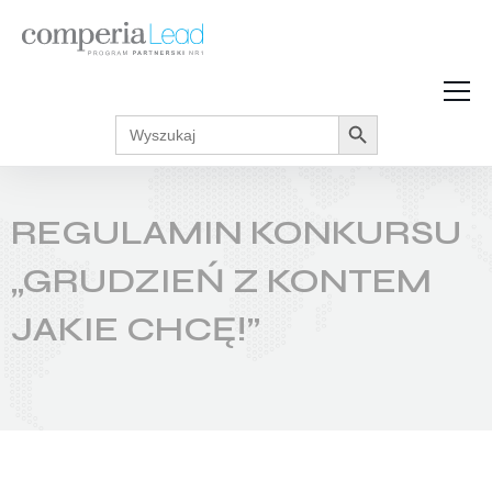
Search Button
Search
Strefa Wiedzy
for:
Zarabiaj w internecie
Podcasty
REGULAMIN KONKURSU
Akcje promocyjne
Regulaminy
„GRUDZIEŃ Z KONTEM
JAKIE CHCĘ!”