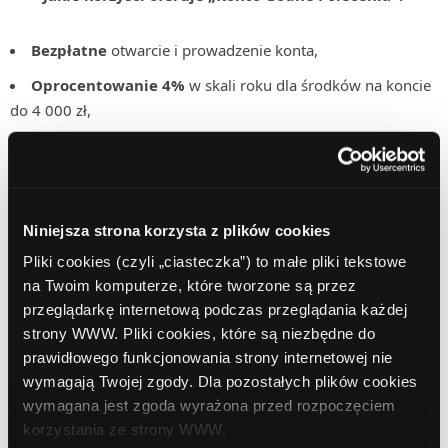
Bezpłatne
otwarcie i prowadzenie konta,
Oprocentowanie 4%
w skali roku dla środków na koncie
do 4 000 zł,
Oprocentowanie 1%
w skali roku dla środków na koncie
powyżej 4 000 zł,
Darmowa karta debetowa
w promocji „Konto na 4%”,
Niniejsza strona korzysta z plików cookies
Wypłata gotówki
ze wszystkich bankomatów w kraju
bez
Pliki cookies (czyli „ciasteczka”) to małe pliki tekstowe
żadnych opłat
.
na Twoim komputerze, które tworzone są przez
przeglądarkę internetową podczas przeglądania każdej
Jeżeli nie masz jeszcze konta w ComperiaLead, nie
strony WWW. Pliki cookies, które są niezbędne do
czekaj!
Zarejestruj się
już dziś i zacznij polecać konto w
prawidłowego funkcjonowania strony internetowej nie
konkursie!
wymagają Twojej zgody. Dla pozostałych plików cookies
wymagana jest zgoda wyrażona przed rozpoczęciem
korzystania ze strony WWW.