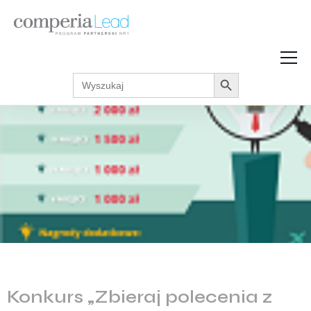
Search Button
Search
Strefa Wiedzy
for:
Zarabiaj w internecie
Podcasty
Akcje promocyjne
Regulaminy
Konkurs „Zbieraj polecenia z