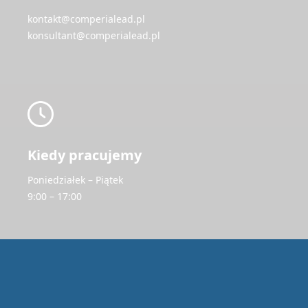
kontakt@comperialead.pl
konsultant@comperialead.pl
Kiedy pracujemy
Poniedziałek – Piątek
9:00 – 17:00