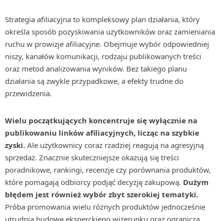
Strategia afiliacyjna to kompleksowy plan działania, który
określa sposób pozyskiwania użytkowników oraz zamieniania
ruchu w prowizje afiliacyjne. Obejmuje wybór odpowiedniej
niszy, kanałów komunikacji, rodzaju publikowanych treści
oraz metod analizowania wyników. Bez takiego planu
działania są zwykle przypadkowe, a efekty trudne do
przewidzenia.
Wielu początkujących koncentruje się wyłącznie na
publikowaniu linków afiliacyjnych, licząc na szybkie
zyski.
Ale użytkownicy coraz rzadziej reagują na agresyjną
sprzedaż. Znacznie skuteczniejsze okazują się treści
poradnikowe, rankingi, recenzje czy porównania produktów,
które pomagają odbiorcy podjąć decyzję zakupową.
Dużym
błędem jest również wybór zbyt szerokiej tematyki.
Próba promowania wielu różnych produktów jednocześnie
utrudnia budowę eksperckiego wizerunku oraz ogranicza