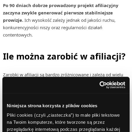
Po 90 dniach dobrze prowadzony projekt afiliacyjny
zaczyna zwykle generować pierwsze stabilniejsze
prowizje.
Ich wysokość zależy jednak od jakości ruchu,
konkurencyjności niszy oraz regularności działań
contentowych.
Ile można zarobić w afiliacji?
Zarobki w afiliacji są bardzo zróżnicowane i zależą od wielu
czynników, takich jak nisza, źródło ruchu czy skuteczność
konwersji.
Początkujące osoby, które działają głównie
organicznie i nie inwestują w reklamy, często osiągają
pierwsze prowizje na poziomie kilkuset złotych
Niniejsza strona korzysta z plików cookies
miesięcznie.
Wraz z rozwojem projektu i wzrostem ruchu
Pliki cookies (czyli „ciasteczka”) to małe pliki tekstowe
możliwe jest jednak stopniowe zwiększanie przychodów.
na Twoim komputerze, które tworzone są przez
Rozbudowane serwisy contentowe działające w branży
przeglądarkę internetową podczas przeglądania każdej