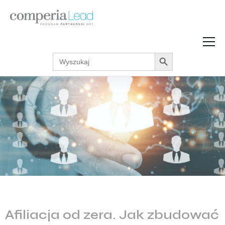
Search Button
Search
Strefa Wiedzy
for:
Zarabiaj w internecie
Podcasty
Akcje promocyjne
Regulaminy
Afiliacja od zera. Jak zbudować