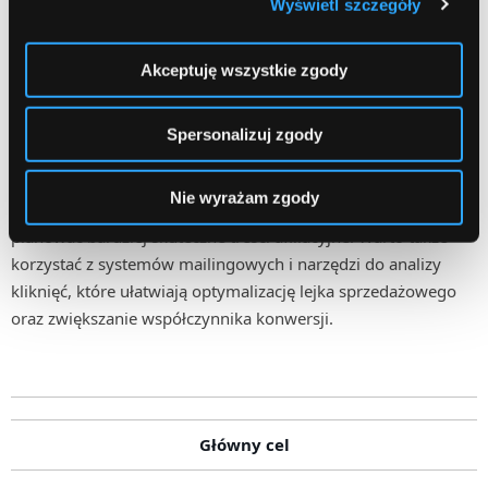
Wyświetl szczegóły
zestawem narzędzi są Google Analytics oraz Google
Search Console.
Dzięki nim można sprawdzać, jakie frazy
generują ruch, które podstrony osiągają najlepsze wyniki oraz
Akceptuję wszystkie zgody
w jaki sposób użytkownicy poruszają się po stronie.
Spersonalizuj zgody
Dużym wsparciem są również narzędzia SEO służące do
analizy słów kluczowych i konkurencji.
Pomagają one
Nie wyrażam zgody
identyfikować tematy z potencjałem ruchu organicznego oraz
planować bardziej skuteczne treści afiliacyjne. Warto także
korzystać z systemów mailingowych i narzędzi do analizy
kliknięć, które ułatwiają optymalizację lejka sprzedażowego
oraz zwiększanie współczynnika konwersji.
Główny cel