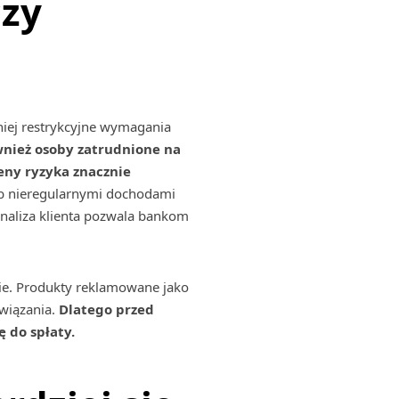
czy
niej restrykcyjne wymagania
wnież osoby zatrudnione na
eny ryzyka znacznie
ub nieregularnymi dochodami
naliza klienta pozwala bankom
nie. Produkty reklamowane jako
owiązania.
Dlatego przed
 do spłaty.