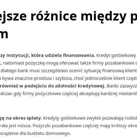
jsze różnice między 
em
zy instytucji, która udziela finansowania.
Kredyt gotówkowy
K, natomiast pożyczkę mogą oferować także firmy pozabankowe 
latego bank musi szczegółowo ocenić sytuację finansową klient
bywa znacznie prostsza i szybsza, choć jednocześnie klient częs
również w podejściu do zdolności kredytowej.
Banki zazwycza
dczas gdy firmy pożyczkowe częściej akceptują bardziej niesta
ę na okres spłaty.
Kredyty gotówkowe zwykle pozwalają rozłoż
rata jest niższa. Pożyczki pozabankowe częściej mają krótszy ok
bciążenie dla budżetu domowego.