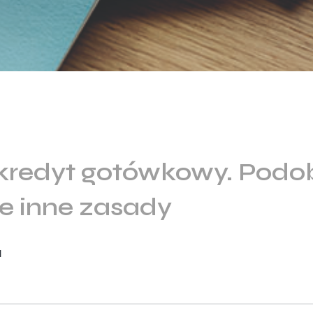
 kredyt gotówkowy. Podo
le inne zasady
l