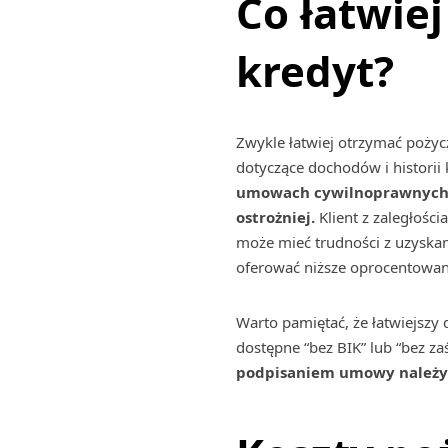
Co łatwie
kredyt?
Zwykle łatwiej otrzymać poży
dotyczące dochodów i historii
umowach cywilnoprawnych lu
ostrożniej.
Klient z zaległoś
może mieć trudności z uzyska
oferować niższe oprocentowani
Warto pamiętać, że łatwiejszy
dostępne “bez BIK” lub “bez z
podpisaniem umowy należy d