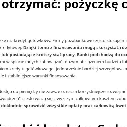
j otrzymać: pożyczkę 
czkę niż kredyt gotówkowy. Firmy pozabankowe często stosują m
 kredytowej.
Dzięki temu z finansowania mogą skorzystać ró
b posiadające krótszy staż pracy. Banki podchodzą do oc
ciami w spłacie innych zobowiązań, dużym obciążeniem budżetu l
niem kredytu gotówkowego. Jednocześnie bardziej szczegółowa a
e i stabilniejsze warunki finansowania.
 dostęp do pieniędzy nie zawsze oznacza korzystniejsze rozwiąza
aświadczeń” często wiążą się z wyższym całkowitym kosztem zob
okładnie sprawdzić wszystkie opłaty oraz całkowitą kwotę