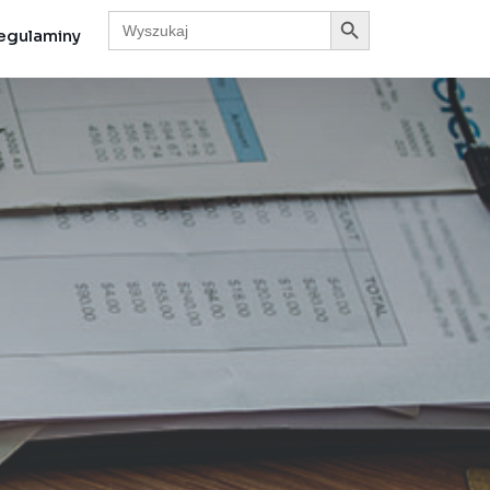
Search Button
Search
for:
egulaminy