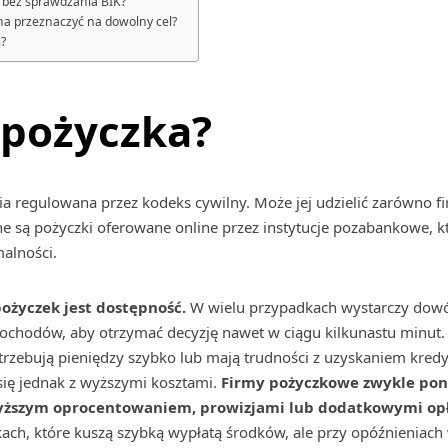
 bez sprawdzania BIK?
a przeznaczyć na dowolny cel?
j?
 pożyczka?
a regulowana przez kodeks cywilny. Może jej udzielić zarówno f
ne są pożyczki oferowane online przez instytucje pozabankowe, k
alności.
pożyczek jest dostępność.
W wielu przypadkach wystarczy dowó
hodów, aby otrzymać decyzję nawet w ciągu kilkunastu minut. D
otrzebują pieniędzy szybko lub mają trudności z uzyskaniem kred
się jednak z wyższymi kosztami.
Firmy pożyczkowe zwykle pono
yższym oprocentowaniem, prowizjami lub dodatkowymi op
ach, które kuszą szybką wypłatą środków, ale przy opóźnieniac