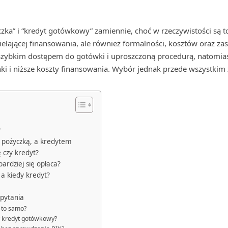
zka” i “kredyt gotówkowy” zamiennie, choć w rzeczywistości są t
dzielającej finansowania, ale również formalności, kosztów oraz z
z szybkim dostępem do gotówki i uproszczoną procedurą, natomi
nki i niższe koszty finansowania. Wybór jednak przede wszystkim z
?
y pożyczką, a kredytem
 czy kredyt?
bardziej się opłaca?
 a kiedy kredyt?
pytania
t to samo?
zy kredyt gotówkowy?