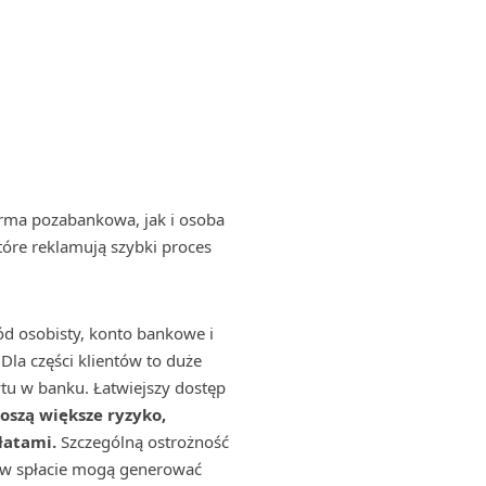
irma pozabankowa, jak i osoba
tóre reklamują szybki proces
d osobisty, konto bankowe i
la części klientów to duże
ytu w banku. Łatwiejszy dostęp
szą większe ryzyko,
łatami.
Szczególną ostrożność
h w spłacie mogą generować