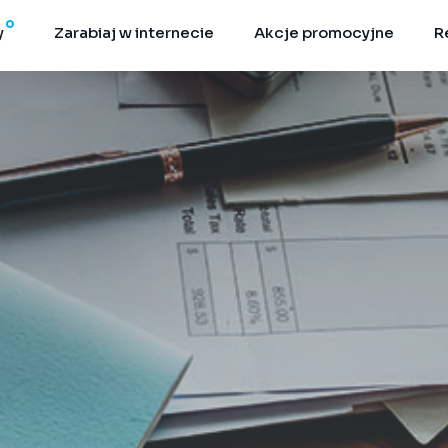
y
Zarabiaj w internecie
Akcje promocyjne
R