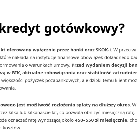
t kredyt gotówkowy?
t oferowany wyłącznie przez banki oraz SKOK-i.
W przeciwi
tóre nakłada na instytucje finansowe obowiązek dokładnego bad
informowania o warunkach umowy.
Przed wydaniem decyzji ban
wą w BIK, aktualne zobowiązania oraz stabilność zatrudnie
iększości pożyczek pozabankowych, ale dzięki temu klient może 
owania.
wego jest możliwość rozłożenia spłaty na dłuższy okres.
W 
ez kilka lub kilkanaście lat, co pozwala obniżyć miesięczną rat
może oznaczać ratę wynoszącą około
450–550 zł miesięcznie
, ch
h kosztów.