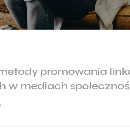
metody promowania lin
ych w mediach społeczno
l