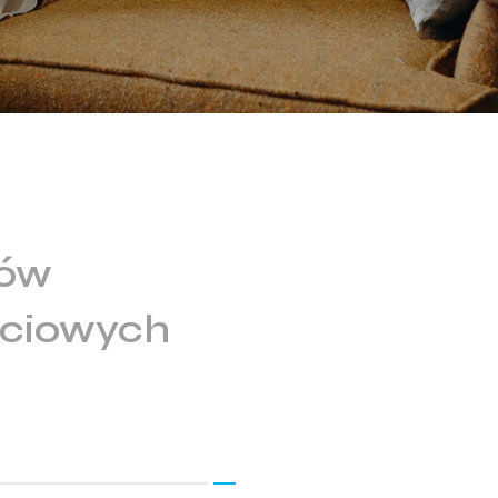
ków
ściowych