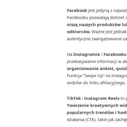
Facebook
jest jedyną z najwa
Facebooku pozwalają dotrzeć d
niszą naszych produktów lu
odbiorców.
Ważne jest jednak 
autentyczne zaangażowanie zaw
Na
Instagramie
i
Facebooku
przekazywanie informacji w at
organizowanie ankiet, quiz
Funkcja “Swipe Up” na Instagr
widzów do linku afiliacyjnego,
TikTok
i
Instagram Reels
to 
Tworzenie kreatywnych wid
popularnych trendów i hash
działania (CTA), takie jak zach