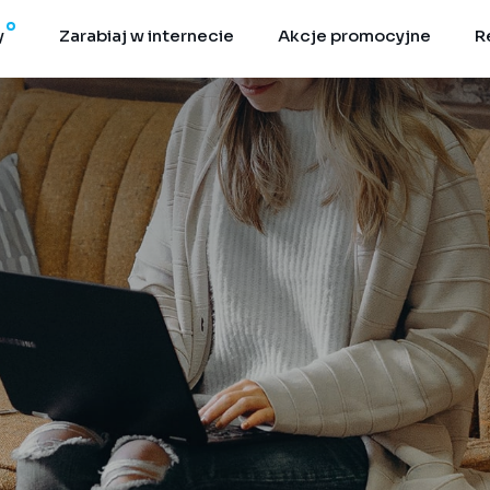
y
Zarabiaj w internecie
Akcje promocyjne
R