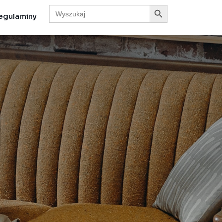
Search Button
Search
for:
egulaminy