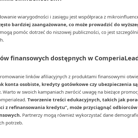
anie wiarygodności i zasięgu jest współpraca z mikroinfluenc
często bardziej zaangażowane, co może prowadzić do wyższ
mogą pomóc dotrzeć do niszowej publiczności, co jest szczególn
h.
ów finansowych dostępnych w ComperiaLea
romowanie linków afiliacyjnych z produktami finansowymi otwi
ak konta osobiste, kredyty gotówkowe czy ubezpieczenia s
w.
Warto w swoich kampaniach zwrócić uwagę na bieżące promocje
omperialead.
Tworzenie treści edukacyjnych, takich jak pora
ci z refinansowania kredytu”, może przyciągnąć odbiorców
ansowych.
Partnerzy mogą również wykorzystać dane demografic
ch potrzeb.