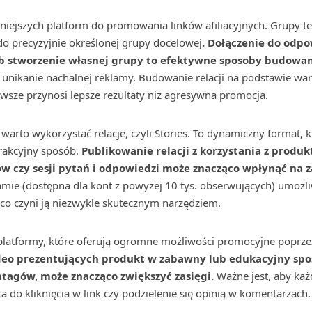
żniejszych platform do promowania linków afiliacyjnych. Grupy t
o precyzyjnie określonej grupy docelowej
. Dołączenie do odp
b stworzenie własnej grupy to efektywne sposoby budowan
unikanie nachalnej reklamy. Budowanie relacji na podstawie wart
sze przynosi lepsze rezultaty niż agresywna promocja.
warto wykorzystać relacje, czyli Stories. To dynamiczny format, 
rakcyjny sposób.
Publikowanie relacji z korzystania z produkt
ów czy sesji pytań i odpowiedzi może znacząco wpłynąć na
amie (dostępna dla kont z powyżej 10 tys. obserwujących) umożl
 co czyni ją niezwykle skutecznym narzędziem.
platformy, które oferują ogromne możliwości promocyjne poprzez
eo prezentujących produkt w zabawny lub edukacyjny spos
tagów, może znacząco zwiększyć zasięgi.
Ważne jest, aby każ
ęta do kliknięcia w link czy podzielenie się opinią w komentarzach.