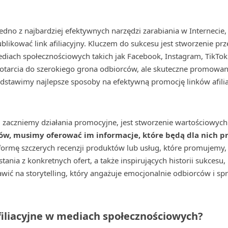
jedno z najbardziej efektywnych narzędzi zarabiania w Internecie
blikować link afiliacyjny. Kluczem do sukcesu jest stworzenie prz
diach społecznościowych takich jak Facebook, Instagram, TikTok 
otarcia do szerokiego grona odbiorców, ale skuteczne promow
edstawimy najlepsze sposoby na efektywną promocję linków afil
aczniemy działania promocyjne, jest stworzenie wartościowych 
w, musimy oferować im informacje, które będą dla nich prz
 formę szczerych recenzji produktów lub usług, które promujemy
ystania z konkretnych ofert, a także inspirujących historii sukc
awić na storytelling, który angażuje emocjonalnie odbiorców i spr
filiacyjne w mediach społecznościowych?