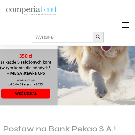
Search Button
Search
Strefa Wiedzy
for:
Zarabiaj w internecie
Podcasty
Akcje promocyjne
Regulaminy
Postaw na Bank Pekao S.A.!