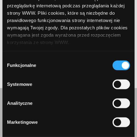
przeglądarkę internetową podczas przeglądania każdej
strony WWW. Pliki cookies, które są niezbędne do
Udostępnij:
prawidłowego funkcjonowania strony internetowej nie
wymagają Twojej zgody. Dla pozostałych plików cookies
wymagana jest zgoda wyrażona przed rozpoczęciem
korzystania ze strony WWW.
W każdej chwili możesz zmienić decyzję dotyczącą
Wybór
formy korzystania z plików cookies. Więcej:
Polityka
Funkcjonalne
Prev Article
Next Article
zgody
prywatności
.
Systemowe
Analityczne
Skontaktuj się z nami
Marketingowe