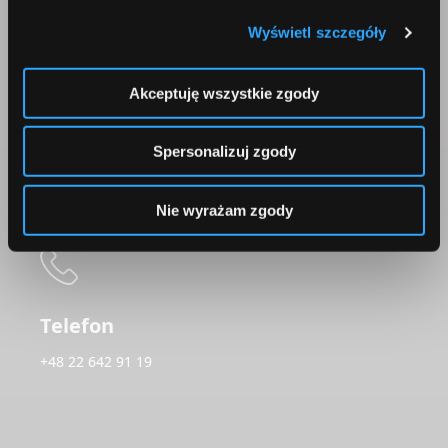
Wyświetl szczegóły
Korepondencja
Akceptuję wszystkie zgody
Comperia.pl S.A.
ul. Konstruktorska 13
Spersonalizuj zgody
02-673 Warszawa
Nie wyrażam zgody
Telefon
+48 22 642 91 19