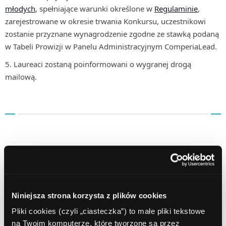
młodych
, spełniające warunki określone w
Regulaminie
,
zarejestrowane w okresie trwania Konkursu, uczestnikowi
zostanie przyznane wynagrodzenie zgodne ze stawką podaną
w Tabeli Prowizji w Panelu Administracyjnym ComperiaLead.
Laureaci zostaną poinformowani o wygranej drogą
mailową.
Posted in:
Akcje promocyjne
Tags:
afiliacja
bank pekao
Bank Pekao S.A.
ComperiaLead
ComperiaLead konkurs
konkurs
Niniejsza strona korzysta z plików cookies
Konkurs ComperiaLead
konto osobiste
nagrody pieniężne
Pliki cookies (czyli „ciasteczka”) to małe pliki tekstowe
na Twoim komputerze, które tworzone są przez
program partnerski
sieć afiliacyjna