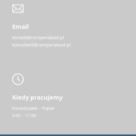
Email
kontakt@comperialead.pl
konsultant@comperialead.pl
Kiedy pracujemy
Poniedziałek – Piątek
9:00 – 17:00