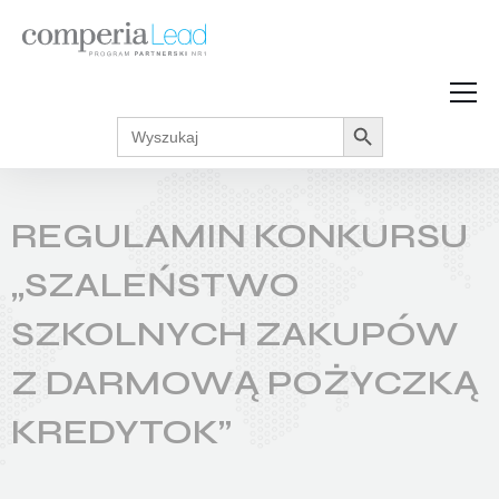
Search Button
Search
Strefa Wiedzy
for:
Zarabiaj w internecie
Podcasty
REGULAMIN KONKURSU
Akcje promocyjne
Regulaminy
„SZALEŃSTWO
SZKOLNYCH ZAKUPÓW
Z DARMOWĄ POŻYCZKĄ
KREDYTOK”