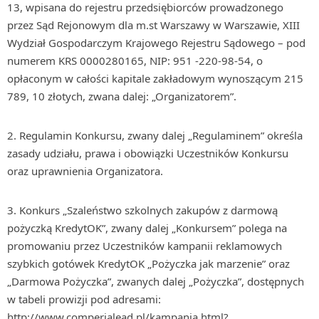
13, wpisana do rejestru przedsiębiorców prowadzonego
przez Sąd Rejonowym dla m.st Warszawy w Warszawie, XIII
Wydział Gospodarczym Krajowego Rejestru Sądowego – pod
numerem KRS 0000280165, NIP: 951 -220-98-54, o
opłaconym w całości kapitale zakładowym wynoszącym 215
789, 10 złotych, zwana dalej: „Organizatorem”.
2. Regulamin Konkursu, zwany dalej „Regulaminem” określa
zasady udziału, prawa i obowiązki Uczestników Konkursu
oraz uprawnienia Organizatora.
3. Konkurs „Szaleństwo szkolnych zakupów z darmową
pożyczką KredytOK”, zwany dalej „Konkursem” polega na
promowaniu przez Uczestników kampanii reklamowych
szybkich gotówek KredytOK „Pożyczka jak marzenie” oraz
„Darmowa Pożyczka”, zwanych dalej „Pożyczka”, dostępnych
w tabeli prowizji pod adresami:
http://www.comperialead.pl/kampania.html?