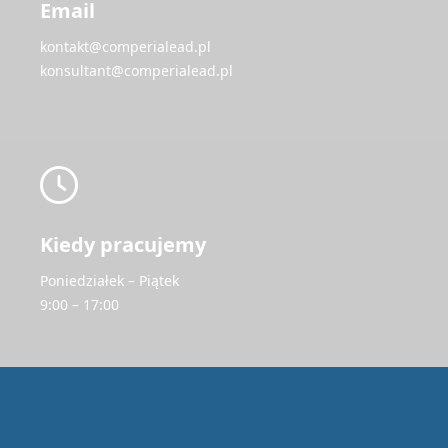
Email
kontakt@comperialead.pl
konsultant@comperialead.pl
Kiedy pracujemy
Poniedziałek – Piątek
9:00 – 17:00