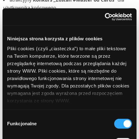
użytkownika końcowego.
Niniejsza strona korzysta z plików cookies
Nie masz jeszcze konta w ComperiaLead? Nie czekaj,
Pliki cookies (czyli „ciasteczka”) to małe pliki tekstowe
zarejestruj się
już dziś!
na Twoim komputerze, które tworzone są przez
przeglądarkę internetową podczas przeglądania każdej
strony WWW. Pliki cookies, które są niezbędne do
prawidłowego funkcjonowania strony internetowej nie
wymagają Twojej zgody. Dla pozostałych plików cookies
wymagana jest zgoda wyrażona przed rozpoczęciem
Posted in:
Akcje promocyjne
,
Produkty
,
Strona główna
korzystania ze strony WWW.
Tags:
ComperiaLead
Konkurs ComperiaLead
W każdej chwili możesz zmienić decyzję dotyczącą
Wybór
Master of Cards
Mastercard
nagrody pieniężne
formy korzystania z plików cookies. Więcej:
Polityka
Funkcjonalne
zgody
prywatności
.
Raiffeisen Polbank
Wymarzone Konto Osobiste