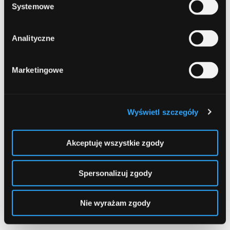
Systemowe
Udostępnij:
Analityczne
Marketingowe
Prev Article
Next Article
Wyświetl szczegóły
Akceptuję wszystkie zgody
Spersonalizuj zgody
Leave a comment
Nie wyrażam zgody
Comment
Required