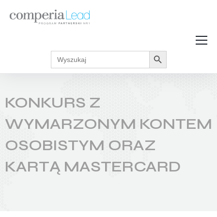
Search Button
Search
Strefa Wiedzy
for:
Zarabiaj w internecie
Podcasty
KONKURS Z
Akcje promocyjne
Regulaminy
WYMARZONYM KONTEM
OSOBISTYM ORAZ
KARTĄ MASTERCARD