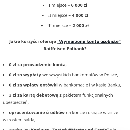
I miejsce –
6 000 zł
II miejsce –
4 000 zł
III miejsce –
2 000 zł
Jakie korzyści oferuje
„Wymarzone konto osobiste”
Raiffeisen Polbank?
0 zł
za
prowadzenie
konta
,
0 zł za wypłaty
we wszystkich bankomatów w Polsce,
0 zł za wpłaty gotówki
w bankomacie i w kasie Banku,
3 zł za kartę debetową
z pakietem funkcjonalnych
ubezpieczeń,
oprocentowanie środków
na koncie rosnące wraz ze
wzrostem salda,
atrakcyjny
Konkurs „Zostań #Master od Cards”
dla