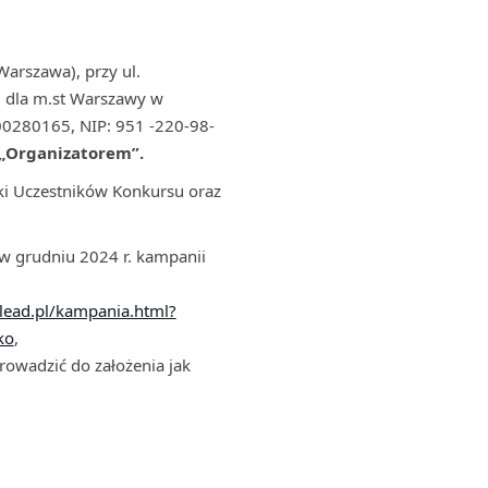
arszawa), przy ul.
m dla m.st Warszawy w
0280165, NIP: 951 -220-98-
„Organizatorem”.
ki Uczestników Konkursu oraz
 grudniu 2024 r. kampanii
lead.pl/kampania.html?
ko
,
rowadzić do założenia jak