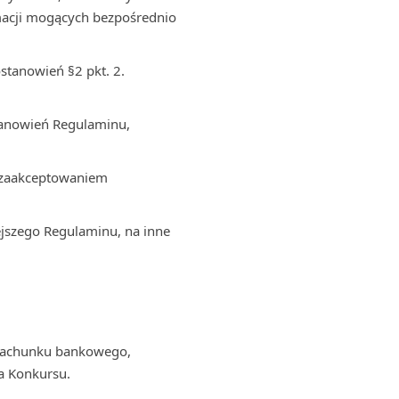
macji mogących bezpośrednio
stanowień §2 pkt. 2.
tanowień Regulaminu,
z zaakceptowaniem
jszego Regulaminu, na inne
 rachunku bankowego,
a Konkursu.