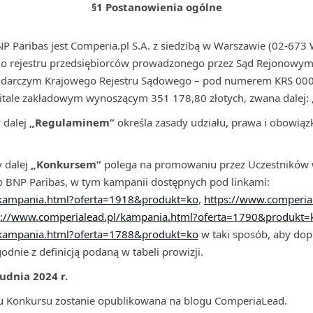
§1 Postanowienia ogólne
Paribas jest Comperia.pl S.A. z siedzibą w Warszawie (02-673 W
 do rejestru przedsiębiorców prowadzonego przez Sąd Rejonowy
podarczym Krajowego Rejestru Sądowego – pod numerem KRS 000
pitale zakładowym wynoszącym 351 178,80 złotych, zwana dalej:
 dalej
„Regulaminem”
określa zasady udziału, prawa i obowiąz
 dalej
„Konkursem”
polega na promowaniu przez Uczestników w
 BNP Paribas, w tym kampanii dostępnych pod linkami:
/kampania.html?oferta=1918&produkt=ko
,
https://www.comperia
s://www.comperialead.pl/kampania.html?oferta=1790&produkt=
/kampania.html?oferta=1788&produkt=ko
w taki sposób, aby dop
godnie z definicją podaną w tabeli prowizji.
udnia 2024 r.
 Konkursu zostanie opublikowana na blogu ComperiaLead.