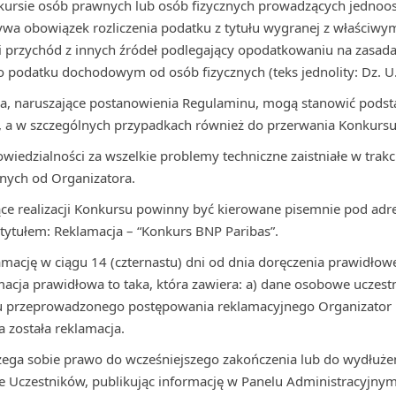
ursie osób prawnych lub osób fizycznych prowadzących jednoo
zywa obowiązek rozliczenia podatku z tytułu wygranej z właści
 przychód z innych źródeł podlegający opodatkowaniu na zasada
 o podatku dochodowym od osób fizycznych (teks jednolity: Dz. U.
ika, naruszające postanowienia Regulaminu, mogą stanowić pods
, a w szczególnych przypadkach również do przerwania Konkursu
wiedzialności za wszelkie problemy techniczne zaistniałe w trakc
żnych od Organizatora.
ce realizacji Konkursu powinny być kierowane pisemnie pod adre
tytułem: Reklamacja – “Konkurs BNP Paribas”.
amację w ciągu 14 (czternastu) dni od dnia doręczenia prawidłowe
acja prawidłowa to taka, która zawiera: a) dane osobowe uczestn
iku przeprowadzonego postępowania reklamacyjnego Organizator 
a została reklamacja.
zega sobie prawo do wcześniejszego zakończenia lub do wydłużen
e Uczestników, publikując informację w Panelu Administracyjny