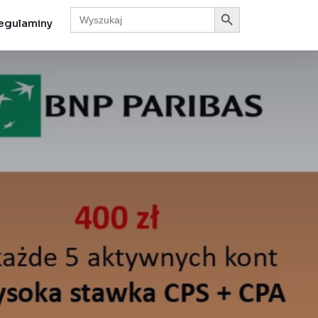
Search Button
Search
for:
egulaminy