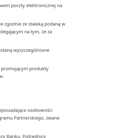
wem poczty elektronicznej na
ie zgodnie ze stawką podaną w
polegającym na tym, że za
zostaną wyszczególnione
m promującym produkty
e.
ieposiadające osobowości
rogramu Partnerskiego, zwane
icy Banku, Pośrednicy