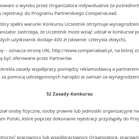
mowani o wyniku przez Organizatora indywidualnie za pośrednict
 rejestracji do Programu Partnerskiego ComperiaLead.
który spełni warunki Konkursu Uczestnik otrzymuje wynagrodzen
anizator zastrzega, że Uczestnik może wziąć udział w konkursie 
ych użytkownik dostaje 400 zł (słownie: czterysta złotych).
ny – oznacza stronę URL http://www.comperialead.pl, na której 
ą być oferowane przez Partnerów.
i określa zasady współpracy pomiędzy reklamodawcą a partnere
 za pomocą udostępnionych narzędzi w zamian za wynagrodzeni
§2 Zasady Konkursu
iał osoby fizyczne, osoby prawne lub jednostki organizacyjne n
ium Polski, które poprzez dokonanie rejestracji przystąpiły do P
tniczyć pracownicy lub współpracownicy Organizatora, pracown