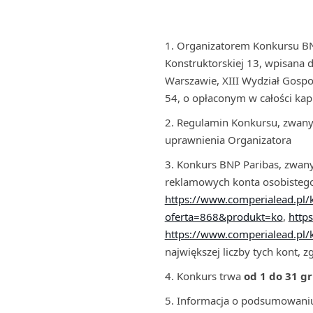
Organizatorem Konkursu BNP 
Konstruktorskiej 13, wpisana
Warszawie, XIII Wydział Gos
54, o opłaconym w całości ka
Regulamin Konkursu, zwany
uprawnienia Organizatora
Konkurs BNP Paribas, zwany
reklamowych konta osobistego
https://www.comperialead.pl
oferta=868&produkt=ko
,
http
https://www.comperialead.pl
największej liczby tych kont, z
Konkurs trwa
od
1 do 31 gr
Informacja o podsumowaniu