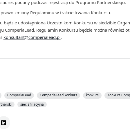
 adres podany podczas rejestracji do Programu Partnerskiego.
e prawo zmiany Regulaminu w trakcie trwania Konkursu.
nu będzie udostępniona Uczestnikom Konkursu w siedzibie Organ
gu ComperiaLead. Regulamin Konkursu będzie można również ot
es
konsultant@comperialead.pl
.
ComperiaLead
ComperiaLead konkurs
konkurs
Konkurs Comp
tnerski
sieć afiliacyjna