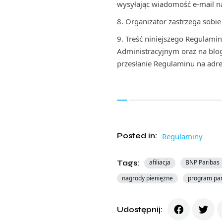
wysyłając wiadomość e-mail na
Organizator zastrzega sobi
Treść niniejszego Regulami
Administracyjnym oraz na blo
przesłanie Regulaminu na adr
Posted in:
Regulaminy
Tags:
afiliacja
BNP Paribas
nagrody pieniężne
program par
Udostępnij: