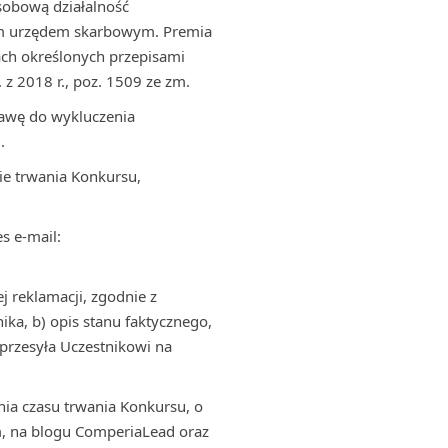
sobową działalność
wym urzędem skarbowym. Premia
ch określonych przepisami
 z 2018 r., poz. 1509 ze zm.
tawę do wykluczenia
.
ie trwania Konkursu,
s e-mail:
j reklamacji, zgodnie z
ika, b) opis stanu faktycznego,
przesyła Uczestnikowi na
ia czasu trwania Konkursu, o
m, na blogu ComperiaLead oraz