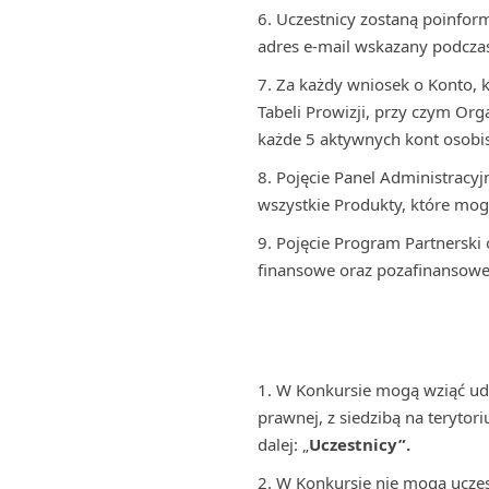
Uczestnicy zostaną poinfor
adres e-mail wskazany podczas
Za każdy wniosek o Konto, 
Tabeli Prowizji, przy czym Org
każde 5 aktywnych kont osobist
Pojęcie Panel Administracyj
wszystkie Produkty, które mog
Pojęcie Program Partnersk
finansowe oraz pozafinansowe
W Konkursie mogą wziąć udz
prawnej, z siedzibą na terytor
dalej: „
Uczestnicy”.
W Konkursie nie mogą uczes