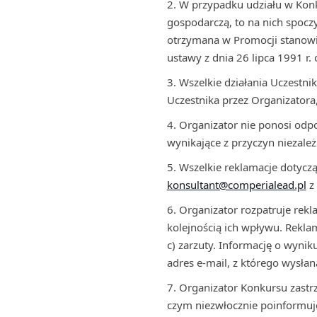
W przypadku udziału w Konk
gospodarczą, to na nich spoc
otrzymana w Promocji stanowi
ustawy z dnia 26 lipca 1991 r.
Wszelkie działania Uczestn
Uczestnika przez Organizatora
Organizator nie ponosi odpo
wynikające z przyczyn niezale
Wszelkie reklamacje dotyczą
konsultant@comperialead.pl
z 
Organizator rozpatruje rekl
kolejnością ich wpływu. Reklam
c) zarzuty. Informację o wyn
adres e-mail, z którego wysłan
Organizator Konkursu zastr
czym niezwłocznie poinformuj