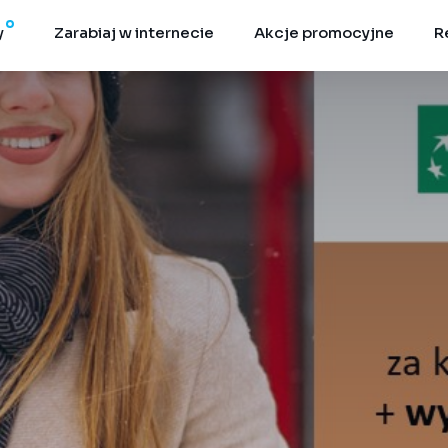
y
Zarabiaj w internecie
Akcje promocyjne
R