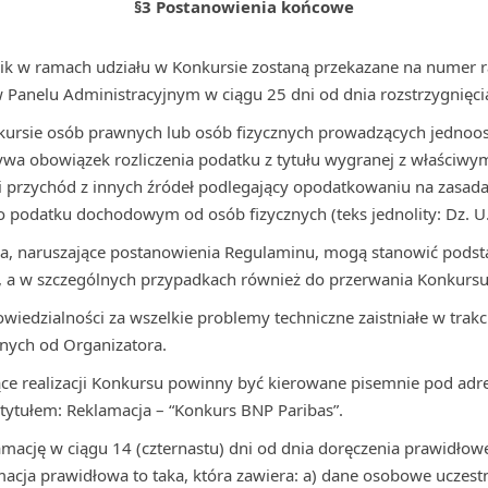
§3 Postanowienia końcowe
tnik w ramach udziału w Konkursie zostaną przekazane na numer
Panelu Administracyjnym w ciągu 25 dni od dnia rozstrzygnięci
ursie osób prawnych lub osób fizycznych prowadzących jednoo
zywa obowiązek rozliczenia podatku z tytułu wygranej z właści
 przychód z innych źródeł podlegający opodatkowaniu na zasada
 o podatku dochodowym od osób fizycznych (teks jednolity: Dz. U.
ika, naruszające postanowienia Regulaminu, mogą stanowić pods
, a w szczególnych przypadkach również do przerwania Konkursu
wiedzialności za wszelkie problemy techniczne zaistniałe w trakc
żnych od Organizatora.
ce realizacji Konkursu powinny być kierowane pisemnie pod adre
tytułem: Reklamacja – “Konkurs BNP Paribas”.
amację w ciągu 14 (czternastu) dni od dnia doręczenia prawidłowe
acja prawidłowa to taka, która zawiera: a) dane osobowe uczestn