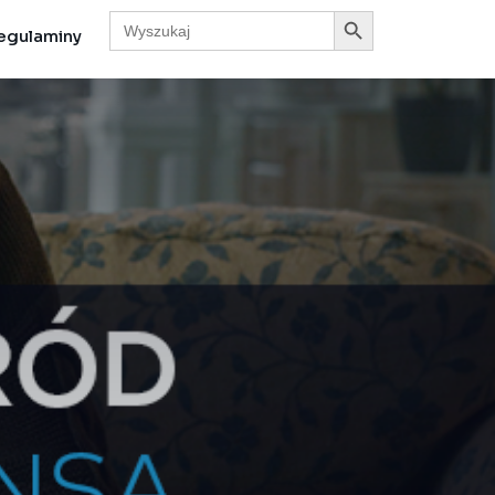
Search Button
Search
for:
egulaminy