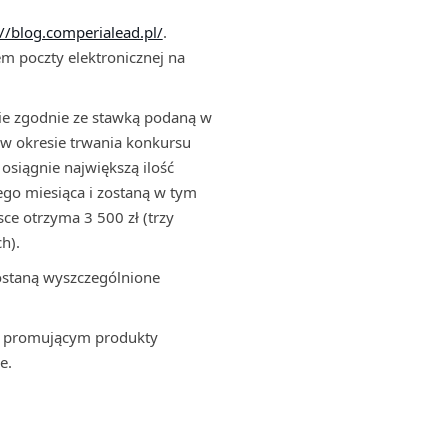
://blog.comperialead.pl/
.
m poczty elektronicznej na
ie zgodnie ze stawką podaną w
y w okresie trwania konkursu
siągnie największą ilość
ego miesiąca i zostaną w tym
sce otrzyma 3 500 zł (trzy
h).
zostaną wyszczególnione
m promującym produkty
e.