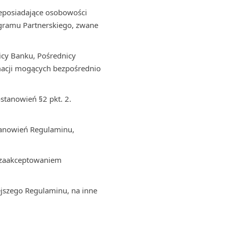
ieposiadające osobowości
rogramu Partnerskiego, zwane
icy Banku, Pośrednicy
macji mogących bezpośrednio
stanowień §2 pkt. 2.
tanowień Regulaminu,
z zaakceptowaniem
jszego Regulaminu, na inne