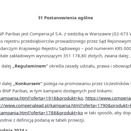
§1 Postanowienia ogólne
Paribas jest Comperia.pl S.A. z siedzibą w Warszawie (02-673 W
 do rejestru przedsiębiorców prowadzonego przez Sąd Rejonowy
podarczym Krajowego Rejestru Sądowego – pod numerem KRS 000
pitale zakładowym wynoszącym 351 178,80 złotych, zwana dalej:
 dalej
„Regulaminem”
określa zasady udziału, prawa i obowiąz
 dalej
„Konkursem”
polega na promowaniu przez Uczestników w
 BNP Paribas, w tym kampanii dostępnych pod linkami:
/kampania.html?oferta=1918&produkt=ko
,
https://www.comperia
s://www.comperialead.pl/kampania.html?oferta=1790&produkt=
/kampania.html?oferta=1788&produkt=ko
w taki sposób, aby dop
godnie z definicją podaną w tabeli prowizji.
udnia 2024 r.