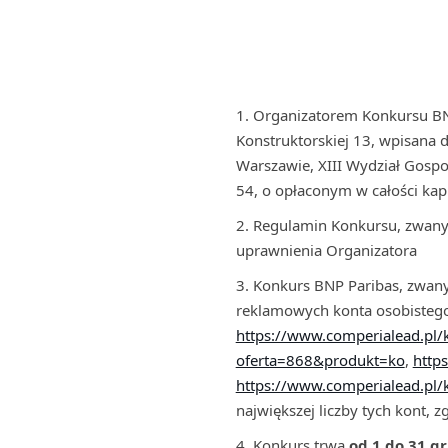
Organizatorem Konkursu BNP 
Konstruktorskiej 13, wpisana
Warszawie, XIII Wydział Gos
54, o opłaconym w całości ka
Regulamin Konkursu, zwany
uprawnienia Organizatora
Konkurs BNP Paribas, zwany
reklamowych konta osobistego
https://www.comperialead.pl
oferta=868&produkt=ko
,
http
https://www.comperialead.pl
największej liczby tych kont, z
Konkurs trwa
od
1 do 31 gr