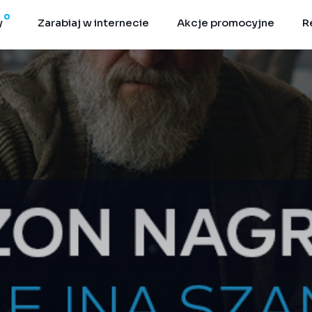
y
Zarabiaj w internecie
Akcje promocyjne
R