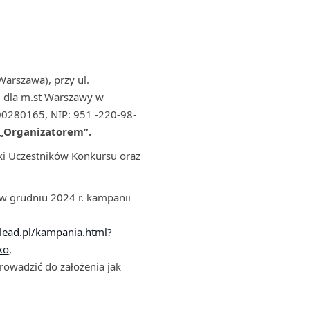
arszawa), przy ul.
m dla m.st Warszawy w
0280165, NIP: 951 -220-98-
„Organizatorem”.
ki Uczestników Konkursu oraz
 grudniu 2024 r. kampanii
lead.pl/kampania.html?
ko
,
rowadzić do założenia jak