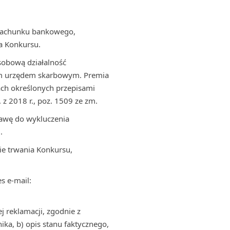
 rachunku bankowego,
a Konkursu.
sobową działalność
wym urzędem skarbowym. Premia
ch określonych przepisami
 z 2018 r., poz. 1509 ze zm.
tawę do wykluczenia
.
ie trwania Konkursu,
s e-mail:
j reklamacji, zgodnie z
ika, b) opis stanu faktycznego,