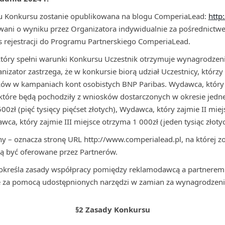
 Konkursu zostanie opublikowana na blogu ComperiaLead:
http
ani o wyniku przez Organizatora indywidualnie za pośrednictwe
 rejestracji do Programu Partnerskiego ComperiaLead.
który spełni warunki Konkursu Uczestnik otrzymuje wynagrodzen
anizator zastrzega, że w konkursie biorą udział Uczestnicy, którz
w w kampaniach kont osobistych BNP Paribas. Wydawca, który o
które będą pochodziły z wniosków dostarczonych w okresie jedn
00zł (pięć tysięcy pięćset złotych), Wydawca, który zajmie II miej
awca, który zajmie III miejsce otrzyma 1 000zł (jeden tysiąc złotyc
ny – oznacza stronę URL http://www.comperialead.pl, na której 
ą być oferowane przez Partnerów.
i określa zasady współpracy pomiędzy reklamodawcą a partnere
 za pomocą udostępnionych narzędzi w zamian za wynagrodzeni
§2 Zasady Konkursu