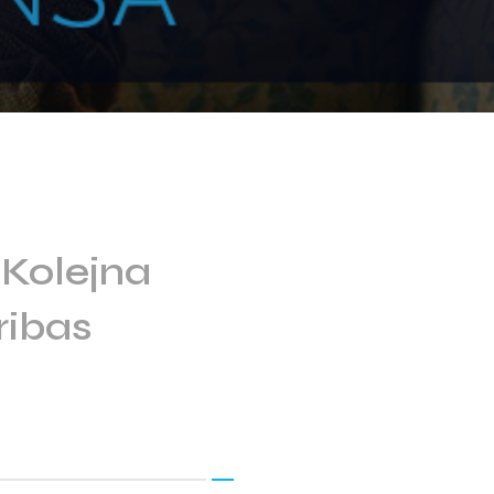
 Kolejna
ribas