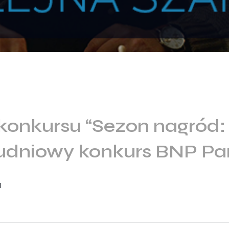
konkursu “Sezon nagród:
rudniowy konkurs BNP Pa
l