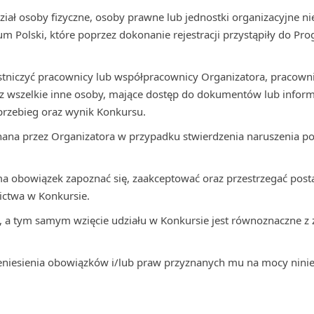
iał osoby fizyczne, osoby prawne lub jednostki organizacyjne n
ium Polski, które poprzez dokonanie rejestracji przystąpiły do P
tniczyć pracownicy lub współpracownicy Organizatora, pracown
raz wszelkie inne osoby, mające dostęp do dokumentów lub infor
przebieg oraz wynik Konkursu.
nana przez Organizatora w przypadku stwierdzenia naruszenia po
a obowiązek zapoznać się, zaakceptować oraz przestrzegać pos
ictwa w Konkursie.
, a tym samym wzięcie udziału w Konkursie jest równoznaczne 
eniesienia obowiązków i/lub praw przyznanych mu na mocy ninie