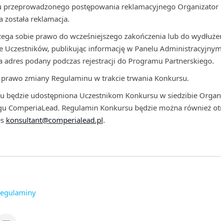
iku przeprowadzonego postępowania reklamacyjnego Organizator 
a została reklamacja.
zega sobie prawo do wcześniejszego zakończenia lub do wydłużen
e Uczestników, publikując informację w Panelu Administracyjny
 adres podany podczas rejestracji do Programu Partnerskiego.
e prawo zmiany Regulaminu w trakcie trwania Konkursu.
nu będzie udostępniona Uczestnikom Konkursu w siedzibie Organ
gu ComperiaLead. Regulamin Konkursu będzie można również ot
es
konsultant@comperialead.pl
.
egulaminy