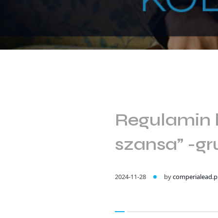
Regulamin 
szansa” -g
2024-11-28
by
comperialead.p