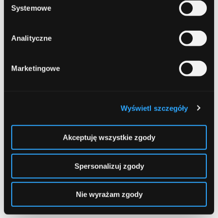
Systemowe
Analityczne
Marketingowe
Na zdjęciu blogi autorstwa Grzegorza
Woźniaka:
Finanse młodego Polaka, Życiowa
motywacja, Radom INFO
Wyświetl szczegóły
Akceptuję wszystkie zgody
Spersonalizuj zgody
Posted in:
Compare Yourself
,
Strona główna
Tags:
blogosfera
compare yourself
ComperiaLead
Nie wyrażam zgody
zarabianie przez blogowanie