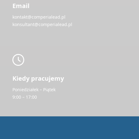
Email
kontakt@comperialead.pl
konsultant@comperialead.pl
Kiedy pracujemy
Poniedziałek – Piątek
9:00 – 17:00