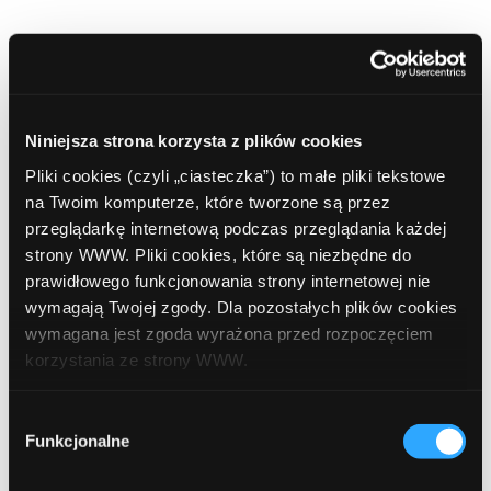
Niniejsza strona korzysta z plików cookies
Pliki cookies (czyli „ciasteczka”) to małe pliki tekstowe
na Twoim komputerze, które tworzone są przez
przeglądarkę internetową podczas przeglądania każdej
strony WWW. Pliki cookies, które są niezbędne do
prawidłowego funkcjonowania strony internetowej nie
wymagają Twojej zgody. Dla pozostałych plików cookies
wymagana jest zgoda wyrażona przed rozpoczęciem
korzystania ze strony WWW.
W każdej chwili możesz zmienić decyzję dotyczącą
Wybór
formy korzystania z plików cookies. Więcej:
Polityka
Funkcjonalne
zgody
prywatności
.