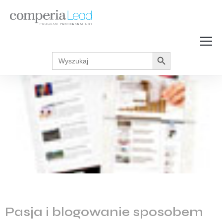
Search Button
Search
Strefa Wiedzy
for:
Zarabiaj w internecie
Podcasty
Akcje promocyjne
Regulaminy
Pasja i blogowanie sposobem