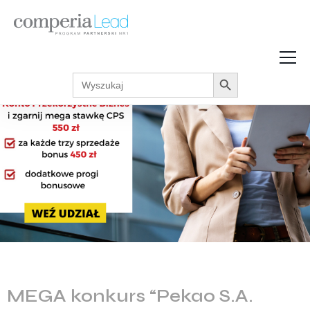
Search Button
Search
Strefa Wiedzy
for:
Zarabiaj w internecie
Podcasty
Akcje promocyjne
Regulaminy
MEGA konkurs “Pekao S.A.