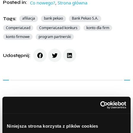
Posted in:
Co nowego?
,
Strona główna
Tags:
afiliacja
bank pekao
Bank Pekao S.A.
ComperiaLead
ComperiaLead konkurs
konto dla firm
konto firmowe
program partnerski
Udostępnij:
Prev Article
Next Article
Niniejsza strona korzysta z plików cookies