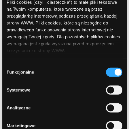
Pliki cookies (czyli „ciasteczka”) to małe pliki tekstowe
na Twoim komputerze, które tworzone są przez
Leave a comment
przeglądarkę internetową podczas przeglądania każdej
strony WWW. Pliki cookies, które są niezbędne do
prawidłowego funkcjonowania strony internetowej nie
Comment
Required
wymagają Twojej zgody. Dla pozostałych plików cookies
wymagana jest zgoda wyrażona przed rozpoczęciem
korzystania ze strony WWW.
W każdej chwili możesz zmienić decyzję dotyczącą
Wybór
formy korzystania z plików cookies. Więcej:
Polityka
Funkcjonalne
zgody
prywatności
.
Systemowe
Name
Required
Analityczne
Marketingowe