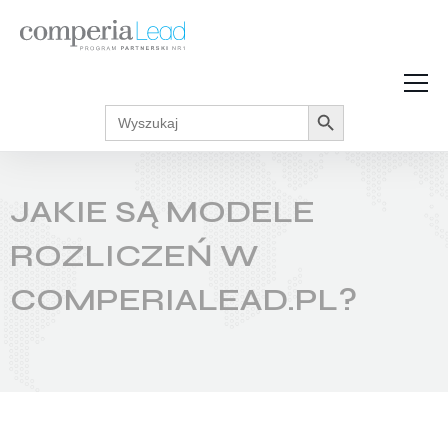
Search Button
Search
Strefa Wiedzy
for:
Zarabiaj w internecie
Podcasty
JAKIE SĄ MODELE
Akcje promocyjne
Regulaminy
ROZLICZEŃ W
COMPERIALEAD.PL?