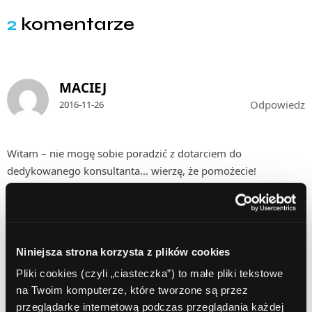
2
komentarze
MACIEJ
Odpowiedz
2016-11-26
Witam – nie mogę sobie poradzić z dotarciem do
dedykowanego konsultanta… wierzę, że pomożecie!
redaktor
Niniejsza strona korzysta z plików cookies
Odpowiedz
2016-11-28
Pliki cookies (czyli „ciasteczka”) to małe pliki tekstowe
na Twoim komputerze, które tworzone są przez
Macieju,
przeglądarkę internetową podczas przeglądania każdej