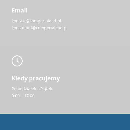
Email
kontakt@comperialead.pl
konsultant@comperialead.pl
Kiedy pracujemy
Poniedziałek – Piątek
9:00 – 17:00