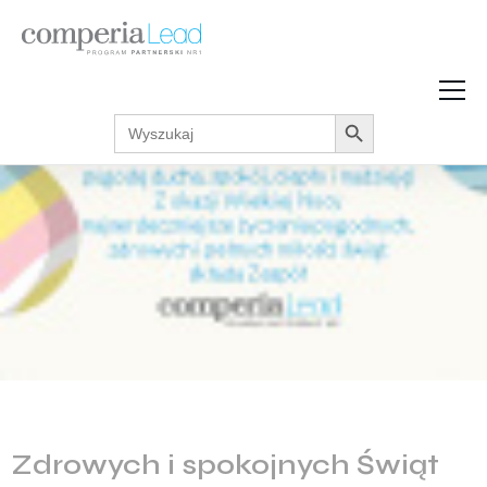
Search Button
Search
Strefa Wiedzy
for:
Zarabiaj w internecie
Podcasty
Akcje promocyjne
Regulaminy
Zdrowych i spokojnych Świąt