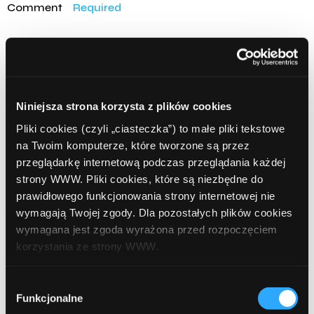
Comment
Required
Niniejsza strona korzysta z plików cookies
Pliki cookies (czyli „ciasteczka”) to małe pliki tekstowe
na Twoim komputerze, które tworzone są przez
przeglądarkę internetową podczas przeglądania każdej
strony WWW. Pliki cookies, które są niezbędne do
Name
Required
prawidłowego funkcjonowania strony internetowej nie
wymagają Twojej zgody. Dla pozostałych plików cookies
wymagana jest zgoda wyrażona przed rozpoczęciem
korzystania ze strony WWW.
Email
Required
W każdej chwili możesz zmienić decyzję dotyczącą
Wybór
formy korzystania z plików cookies. Więcej:
Polityka
Funkcjonalne
zgody
prywatności
.