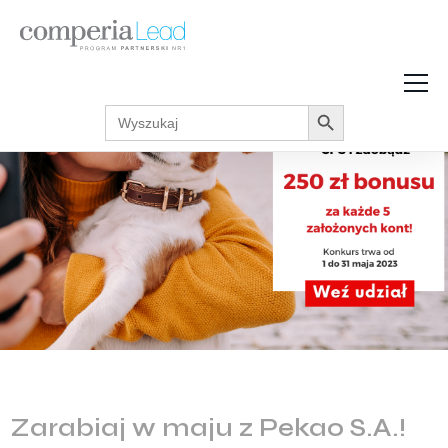
Search Button
Search
Strefa Wiedzy
for:
Zarabiaj w internecie
Podcasty
Akcje promocyjne
Regulaminy
Zarabiaj w maju z Pekao S.A.!