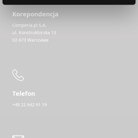
Korepondencja
Comperia.pl S.A.
ul. Konstruktorska 13
02-673 Warszawa
Telefon
+48 22 642 91 19