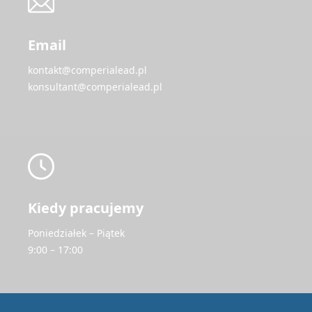
Email
kontakt@comperialead.pl
konsultant@comperialead.pl
Kiedy pracujemy
Poniedziałek – Piątek
9:00 – 17:00