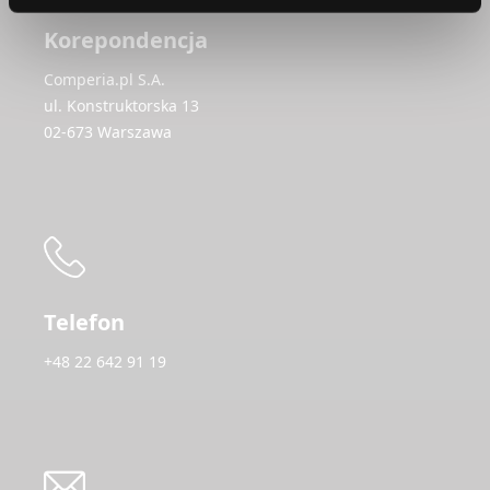
Korepondencja
Comperia.pl S.A.
ul. Konstruktorska 13
02-673 Warszawa
Telefon
+48 22 642 91 19