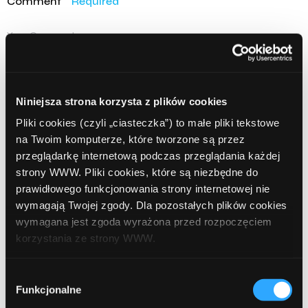
Comment
Required
Niniejsza strona korzysta z plików cookies
Pliki cookies (czyli „ciasteczka”) to małe pliki tekstowe
na Twoim komputerze, które tworzone są przez
przeglądarkę internetową podczas przeglądania każdej
strony WWW. Pliki cookies, które są niezbędne do
Name
Required
prawidłowego funkcjonowania strony internetowej nie
wymagają Twojej zgody. Dla pozostałych plików cookies
wymagana jest zgoda wyrażona przed rozpoczęciem
korzystania ze strony WWW.
Email
Required
W każdej chwili możesz zmienić decyzję dotyczącą
Wybór
formy korzystania z plików cookies. Więcej:
Polityka
Funkcjonalne
zgody
prywatności
.