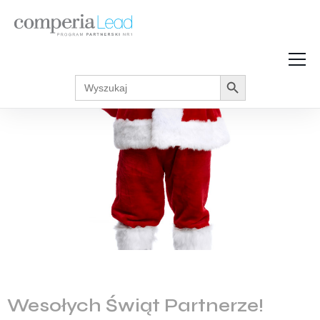
Search Button
Search
Strefa Wiedzy
for:
Zarabiaj w internecie
Podcasty
Akcje promocyjne
Regulaminy
Wesołych Świąt Partnerze!