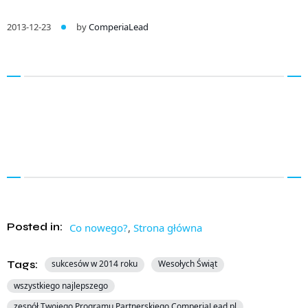
2013-12-23
by
ComperiaLead
Posted in:
Co nowego?
,
Strona główna
Tags:
sukcesów w 2014 roku
Wesołych Świąt
wszystkiego najlepszego
zespół Twojego Programu Partnerskiego ComperiaLead.pl