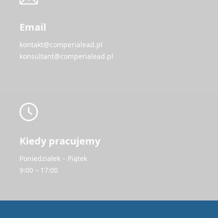
Email
kontakt@comperialead.pl
konsultant@comperialead.pl
Kiedy pracujemy
Poniedziałek – Piątek
9:00 – 17:00