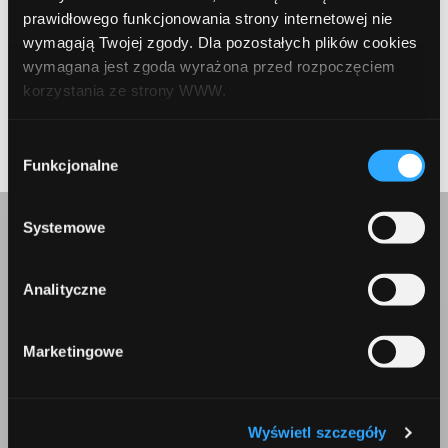
prawidłowego funkcjonowania strony internetowej nie
wymagają Twojej zgody. Dla pozostałych plików cookies
wymagana jest zgoda wyrażona przed rozpoczęciem
korzystania ze strony WWW.
Prev Article
Next Article
W każdej chwili możesz zmienić decyzję dotyczącą
Wybór
formy korzystania z plików cookies. Więcej:
Polityka
Funkcjonalne
zgody
prywatności
.
Systemowe
Skontaktuj się z nami
Analityczne
Marketingowe
Korepondencja
Wyświetl szczegóły