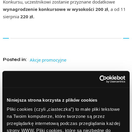
Konkursu, uczestnikowi zostanie przyznane dodatkowe
wynagrodzenie konkursowe w wysokości 200 zł
, a od 11
sierpnia
220 zł.
Posted in:
Akcje promocyjne
Tags:
afiliacja
ComperiaLead
ComperiaLead konkurs
konkurs
Konkurs ComperiaLead
konto osobiste
nagrody pieniężne
PKO BP
program partnerski
Niniejsza strona korzysta z plików cookies
sieć afiliacyjna
Pliki cookies (czyli „ciasteczka”) to małe pliki tekstowe
na Twoim komputerze, które tworzone są przez
Udostępnij:
przeglądarkę internetową podczas przeglądania każdej
strony WWW. Pliki cookies, które są niezbędne do