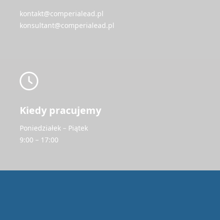
kontakt@comperialead.pl
konsultant@comperialead.pl
Kiedy pracujemy
Poniedziałek – Piątek
9:00 – 17:00