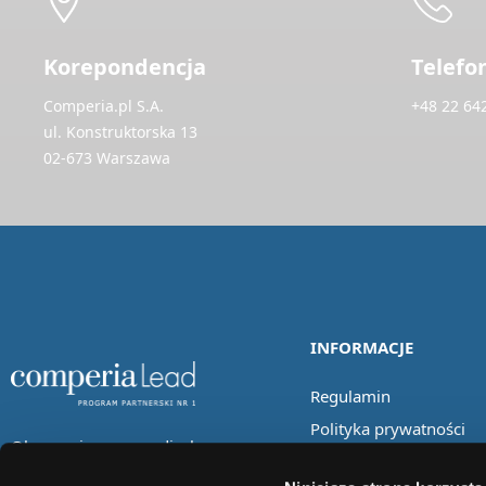
Korepondencja
Telefo
Comperia.pl S.A.
+48 22 64
ul. Konstruktorska 13
02-673 Warszawa
INFORMACJE
Regulamin
Polityka prywatności
Obserwuj nas w mediach
społecznościowych