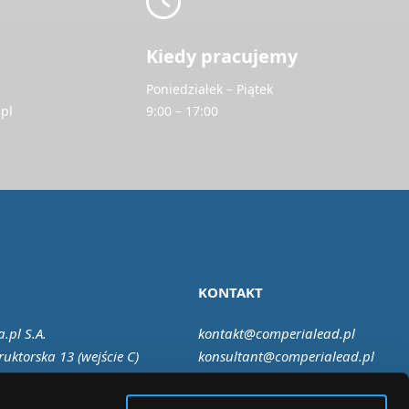
Kiedy pracujemy
Poniedziałek – Piątek
pl
9:00 – 17:00
KONTAKT
.pl S.A.
kontakt@comperialead.pl
ruktorska 13 (wejście C)
konsultant@comperialead.pl
Warszawa