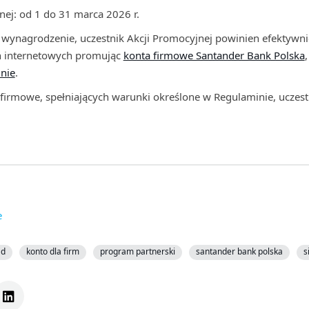
nej: od 1 do 31 marca 2026 r.
ynagrodzenie, uczestnik Akcji Promocyjnej powinien efektywni
h internetowych promując
konta firmowe Santander Bank Polska
nie
.
 firmowe, spełniających warunki określone w Regulaminie, uczes
e
ad
konto dla firm
program partnerski
santander bank polska
s