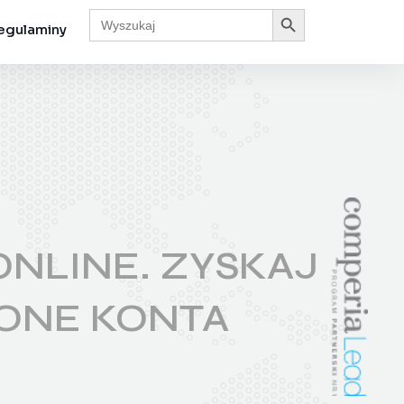
Search Button
Search
for:
egulaminy
NLINE. ZYSKAJ
ZONE KONTA