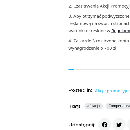
Czas trwania Akcji Promocyj
Aby otrzymać podwyższone w
reklamową na swoich stronac
warunki określone w
Regulami
Za każde 3 rozliczone konta
wynagrodzenie o 700 zł.
Posted in:
Akcje promocyjn
Tags:
afiliacja
ComperiaLe
Udostępnij: