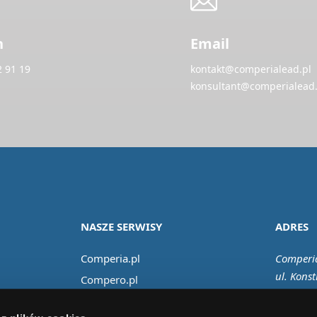
n
Email
2 91 19
kontakt@comperialead.pl
konsultant@comperialead.
NASZE SERWISY
ADRES
Comperia.pl
Comperia
ul. Konst
Compero.pl
02-673 
Comfino.pl