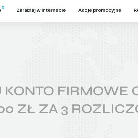
y
Zarabiaj w internecie
Akcje promocyjne
R
KONTO FIRMOWE O
700 ZŁ ZA 3 ROZLIC