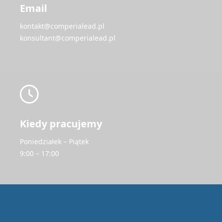
Email
kontakt@comperialead.pl
konsultant@comperialead.pl
Kiedy pracujemy
Poniedziałek – Piątek
9:00 – 17:00