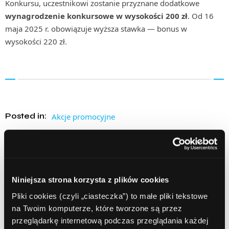
Konkursu, uczestnikowi zostanie przyznane dodatkowe
wynagrodzenie konkursowe w wysokości
200 zł
. Od 16
maja 2025 r. obowiązuje wyższa stawka — bonus w
wysokości 220 zł.
Posted in:
Akcje promocyjne
Tags:
afiliacja
ComperiaLead
ComperiaLead konkurs
konkurs
Konkurs ComperiaLead
konto osobiste
nagrody pieniężne
PKO BP
program partnerski
Niniejsza strona korzysta z plików cookies
sieć afiliacyjna
Pliki cookies (czyli „ciasteczka”) to małe pliki tekstowe
na Twoim komputerze, które tworzone są przez
przeglądarkę internetową podczas przeglądania każdej
Udostępnij: