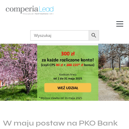
Search Button
Search
Strefa Wiedzy
for:
Zarabiaj w internecie
Podcasty
Akcje promocyjne
Regulaminy
W maju postaw na PKO Bank