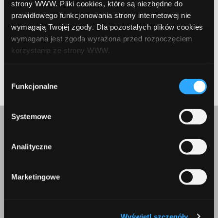
strony WWW. Pliki cookies, które są niezbędne do
prawidłowego funkcjonowania strony internetowej nie
wymagają Twojej zgody. Dla pozostałych plików cookies
wymagana jest zgoda wyrażona przed rozpoczęciem
korzystania ze strony WWW.
Prev Article
Next Article
W każdej chwili możesz zmienić decyzję dotyczącą
Wybór
formy korzystania z plików cookies. Więcej:
Polityka
Funkcjonalne
zgody
prywatności
.
Systemowe
Skontaktuj się z nami
Analityczne
Marketingowe
Korepondencja
Wyświetl szczegóły