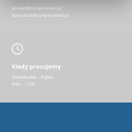
kontakt@comperialead.pl
konsultant@comperialead.pl
Kiedy pracujemy
Poniedziałek – Piątek
9:00 – 17:00