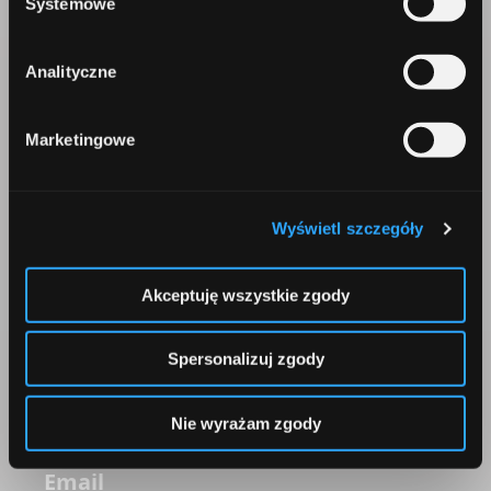
Systemowe
Comperia.pl S.A.
ul. Konstruktorska 13
02-673 Warszawa
Analityczne
Marketingowe
Wyświetl szczegóły
Telefon
+48 22 642 91 19
Akceptuję wszystkie zgody
Spersonalizuj zgody
Nie wyrażam zgody
Email