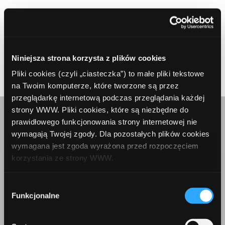
Niniejsza strona korzysta z plików cookies
Prev Article
Next Article
Pliki cookies (czyli „ciasteczka”) to małe pliki tekstowe
na Twoim komputerze, które tworzone są przez
przeglądarkę internetową podczas przeglądania każdej
strony WWW. Pliki cookies, które są niezbędne do
prawidłowego funkcjonowania strony internetowej nie
Skontaktuj się z nami
wymagają Twojej zgody. Dla pozostałych plików cookies
wymagana jest zgoda wyrażona przed rozpoczęciem
korzystania ze strony WWW.
W każdej chwili możesz zmienić decyzję dotyczącą
Wybór
formy korzystania z plików cookies. Więcej:
Polityka
Funkcjonalne
zgody
prywatności
.
Korepondencja