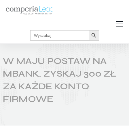
Search Button
Search
Strefa Wiedzy
for:
Zarabiaj w internecie
Podcasty
W MAJU POSTAW NA
Akcje promocyjne
Regulaminy
MBANK. ZYSKAJ 300 ZŁ
ZA KAŻDE KONTO
FIRMOWE