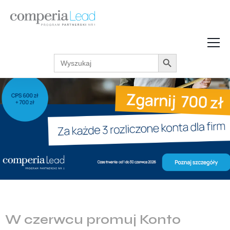
Search Button
Search
Strefa Wiedzy
for:
Zarabiaj w internecie
Podcasty
Akcje promocyjne
Regulaminy
W czerwcu promuj Konto