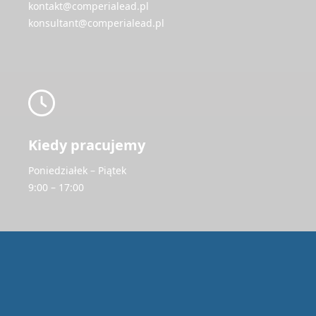
kontakt@comperialead.pl
konsultant@comperialead.pl
Kiedy pracujemy
Poniedziałek – Piątek
9:00 – 17:00