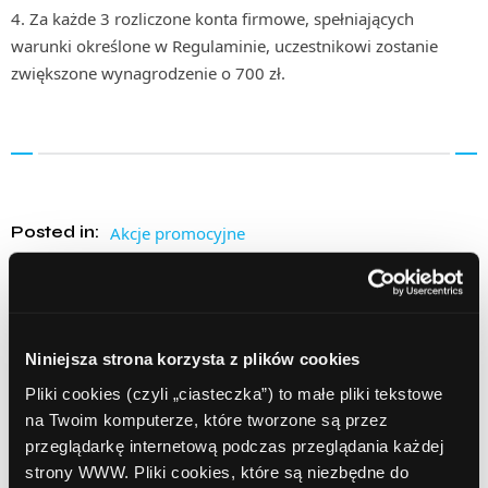
Za każde 3 rozliczone konta firmowe, spełniających
warunki określone w Regulaminie, uczestnikowi zostanie
zwiększone wynagrodzenie o 700 zł.
Posted in:
Akcje promocyjne
Tags:
afiliacja
ComperiaLead
erste bank polska
konto dla firm
konto firmowe
nagrody pieniężne
program partnerski
sieć afiliacyjna
Niniejsza strona korzysta z plików cookies
Pliki cookies (czyli „ciasteczka”) to małe pliki tekstowe
na Twoim komputerze, które tworzone są przez
Udostępnij:
przeglądarkę internetową podczas przeglądania każdej
strony WWW. Pliki cookies, które są niezbędne do