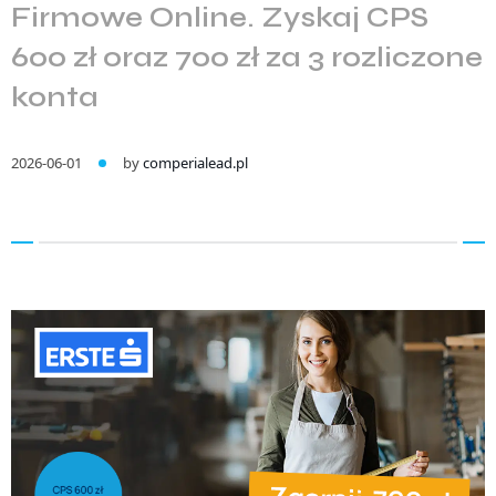
Firmowe Online. Zyskaj CPS
600 zł oraz 700 zł za 3 rozliczone
konta
2026-06-01
by
comperialead.pl