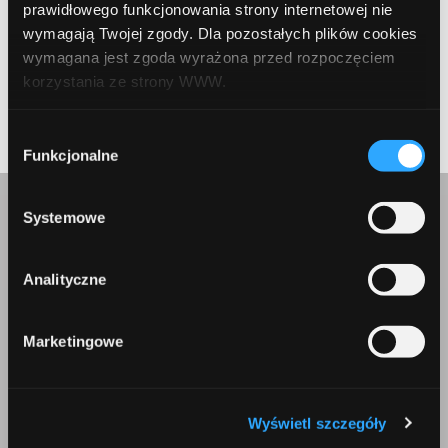
prawidłowego funkcjonowania strony internetowej nie
wymagają Twojej zgody. Dla pozostałych plików cookies
wymagana jest zgoda wyrażona przed rozpoczęciem
korzystania ze strony WWW.
Prev Article
Next Article
W każdej chwili możesz zmienić decyzję dotyczącą
Wybór
formy korzystania z plików cookies. Więcej:
Polityka
Funkcjonalne
zgody
prywatności
.
Systemowe
Skontaktuj się z nami
Analityczne
Marketingowe
Korepondencja
Wyświetl szczegóły
Comperia.pl S.A.