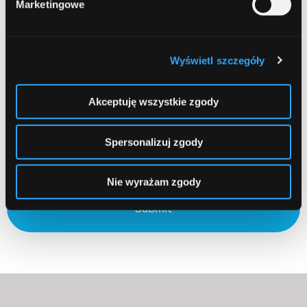
Marketingowe
Email
Required
Wyświetl szczegóły
Akceptuję wszystkie zgody
Zapamiętaj moje dane w tej przeglądarce podczas pisania
Spersonalizuj zgody
kolejnych komentarzy.
Nie wyrażam zgody
Submit