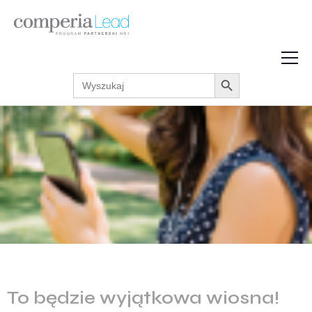
Search Button
Search
Strefa Wiedzy
for:
Zarabiaj w internecie
Podcasty
Akcje promocyjne
Regulaminy
To będzie wyjątkowa wiosna!