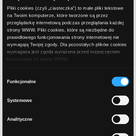
Pliki cookies (czyli „ciasteczka”) to małe pliki tekstowe
na Twoim komputerze, które tworzone są przez
przeglądarkę internetową podczas przeglądania każdej
Leave a comment
strony WWW. Pliki cookies, które są niezbędne do
prawidłowego funkcjonowania strony internetowej nie
Comment
Required
wymagają Twojej zgody. Dla pozostałych plików cookies
wymagana jest zgoda wyrażona przed rozpoczęciem
korzystania ze strony WWW.
W każdej chwili możesz zmienić decyzję dotyczącą
Wybór
formy korzystania z plików cookies. Więcej:
Polityka
Funkcjonalne
zgody
prywatności
.
Systemowe
Analityczne
Name
Required