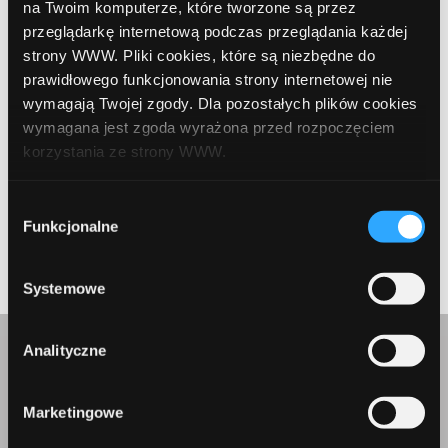
na Twoim komputerze, które tworzone są przez
przeglądarkę internetową podczas przeglądania każdej
strony WWW. Pliki cookies, które są niezbędne do
prawidłowego funkcjonowania strony internetowej nie
wymagają Twojej zgody. Dla pozostałych plików cookies
Zapamiętaj moje dane w tej przeglądarce podczas pisania
wymagana jest zgoda wyrażona przed rozpoczęciem
kolejnych komentarzy.
korzystania ze strony WWW.
W każdej chwili możesz zmienić decyzję dotyczącą
Wybór
Submit
formy korzystania z plików cookies. Więcej:
Polityka
Funkcjonalne
zgody
prywatności
.
Systemowe
Analityczne
Skontaktuj się z nami
Marketingowe