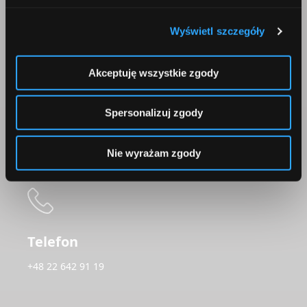
Wyświetl szczegóły
Korepondencja
Akceptuję wszystkie zgody
Comperia.pl S.A.
ul. Konstruktorska 13
Spersonalizuj zgody
02-673 Warszawa
Nie wyrażam zgody
Telefon
+48 22 642 91 19