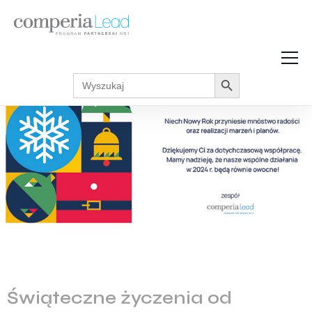
Search Button
Search
Strefa Wiedzy
for:
Zarabiaj w internecie
Podcasty
Akcje promocyjne
Regulaminy
Świąteczne życzenia od