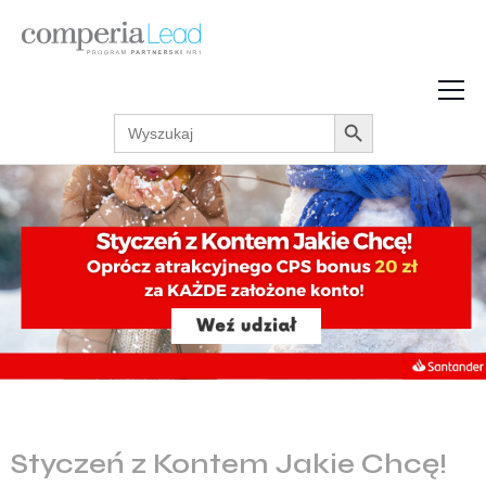
Search Button
Search
Strefa Wiedzy
for:
Zarabiaj w internecie
Podcasty
Akcje promocyjne
Regulaminy
Styczeń z Kontem Jakie Chcę!