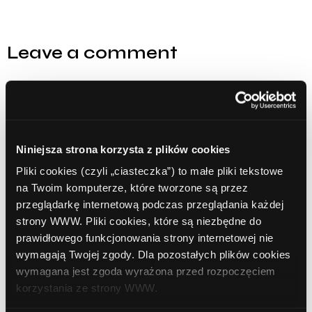
Leave a comment
Comment
Required
Niniejsza strona korzysta z plików cookies
Pliki cookies (czyli „ciasteczka”) to małe pliki tekstowe
na Twoim komputerze, które tworzone są przez
przeglądarkę internetową podczas przeglądania każdej
strony WWW. Pliki cookies, które są niezbędne do
prawidłowego funkcjonowania strony internetowej nie
wymagają Twojej zgody. Dla pozostałych plików cookies
wymagana jest zgoda wyrażona przed rozpoczęciem
Name
Required
korzystania ze strony WWW.